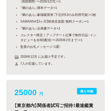
（視聴期間：〜2026/12/31）×1
『鯛のあら』脚本データ×1
『鯛のあら』劇場鑑賞券（下北沢K2のみ利用可能）×1枚
SAMANSA【3ヶ月】映画見放題！無料クーポン×1
『鯛のあら』企画書データ×1
コレクター限定｜アップデート記事で制作日誌・イン
タビューを全8回配信（〜2026年2月まで）×1
監督のお礼メッセージ（1通）
2026年12月 にお届け予定です。
7人が応援しています。
25000
残り40枚
円
【東京都内】関係者試写ご招待！最速鑑賞