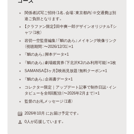
コース
関係者試写ご招待（1名、会場：東京都内）※交通費は別
途ご負担となります。
【クラファン限定】田中爽一郎デザインオリジナルTシ
ャツ（1枚）
岩切一空監督編集！『鯛のあら』メイキング映像リンク
（視聴期間：〜2026/12/31）×1
『鯛のあら』脚本データ×1
『鯛のあら』劇場鑑賞券（下北沢K2のみ利用可能）×1枚
SAMANSA【3ヶ月】映画見放題！無料クーポン×1
『鯛のあら』企画書データ×1
コレクター限定｜アップデート記事で制作日誌・イン
タビューを全8回配信（〜2026年2月まで）×1
監督のお礼メッセージ（1通）
2026年10月 にお届け予定です。
0人が応援しています。