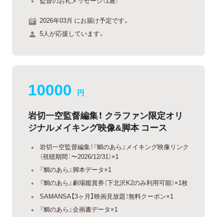
監督のお礼メッセージ（1通）
2026年03月 にお届け予定です。
5人が応援しています。
10000
円
岩切一空監督編集！ クラファン限定オリ
ジナルメイキング映像&脚本 コース
岩切一空監督編集！『鯛のあら』メイキング映像リンク
（視聴期間：〜2026/12/31）×1
『鯛のあら』脚本データ×1
『鯛のあら』劇場鑑賞券（下北沢K2のみ利用可能）×1枚
SAMANSA【3ヶ月】映画見放題！無料クーポン×1
『鯛のあら』企画書データ×1