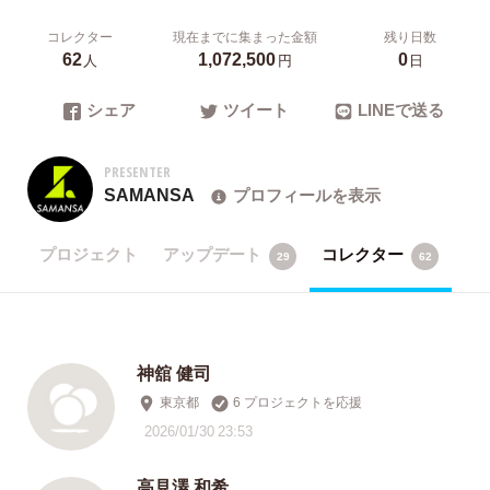
コレクター
現在までに集まった金額
残り日数
62
1,072,500
0
人
円
日
シェア
ツイート
LINEで送る
PRESENTER
SAMANSA
プロフィールを表示
プロジェクト
アップデート
コレクター
29
62
神舘 健司
東京都
6 プロジェクトを応援
2026/01/30 23:53
高見澤 和希