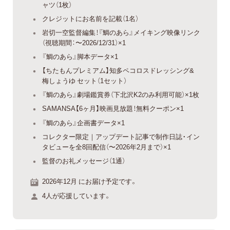
ャツ（1枚）
クレジットにお名前を記載（1名）
岩切一空監督編集！『鯛のあら』メイキング映像リンク
（視聴期間：〜2026/12/31）×1
『鯛のあら』脚本データ×1
【ちたもんプレミアム】知多ペコロスドレッシング&
梅しょうゆ セット（1セット）
『鯛のあら』劇場鑑賞券（下北沢K2のみ利用可能）×1枚
SAMANSA【6ヶ月】映画見放題！無料クーポン×1
『鯛のあら』企画書データ×1
コレクター限定｜アップデート記事で制作日誌・イン
タビューを全8回配信（〜2026年2月まで）×1
監督のお礼メッセージ（1通）
2026年12月 にお届け予定です。
4人が応援しています。