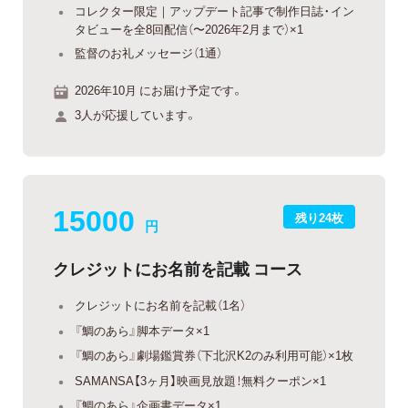
コレクター限定｜アップデート記事で制作日誌・イン
タビューを全8回配信（〜2026年2月まで）×1
監督のお礼メッセージ（1通）
2026年10月 にお届け予定です。
3人が応援しています。
15000
残り24枚
円
クレジットにお名前を記載 コース
クレジットにお名前を記載（1名）
『鯛のあら』脚本データ×1
『鯛のあら』劇場鑑賞券（下北沢K2のみ利用可能）×1枚
SAMANSA【3ヶ月】映画見放題！無料クーポン×1
『鯛のあら』企画書データ×1