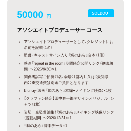
50000
SOLDOUT
円
アソシエイトプロデューサー コース
アソシエイトプロデューサーとして、クレジットにお
名前を記載（1名）
監督・キャストサイン入り『鯛のあら』台本（1冊）
映画「repeat in the room」期間限定公開リンク（視聴期
間：〜2026/9/30）×1
関係者試写ご招待（1名、会場：【都内】、又は【愛知県
内】）※交通費は別途ご負担となります。
Blu-ray（映画『鯛のあら』本編+メイキング映像）×1枚
【クラファン限定】田中爽一郎デザインオリジナルTシ
ャツ（1枚）
岩切一空監督編集！『鯛のあら』メイキング映像リンク
（視聴期間：〜2026/12/31）×1
『鯛のあら』脚本データ×1