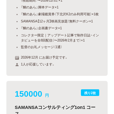
（視聴期間：〜2026/12/31）×1
『鯛のあら』脚本データ×1
『鯛のあら』劇場鑑賞券（下北沢K2のみ利用可能）×1枚
SAMANSA【12ヶ月】映画見放題！無料クーポン×1
『鯛のあら』企画書データ×1
コレクター限定｜アップデート記事で制作日誌・イン
タビューを全8回配信（〜2026年2月まで）×1
監督のお礼メッセージ（1通）
2026年12月 にお届け予定です。
1人が応援しています。
150000
残り2枚
円
SAMANSAコンサルティング1on1 コー
ス