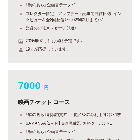
『鯛のあら』企画書データ×1
コレクター限定｜アップデート記事で制作日誌・イン
タビューを全8回配信（〜2026年2月まで）×1
監督のお礼メッセージ（1通）
2026年02月 にお届け予定です。
19人が応援しています。
7000
円
映画チケット コース
『鯛のあら』劇場鑑賞券（下北沢K2のみ利用可能）×1枚
SAMANSA【2ヶ月】映画見放題！無料クーポン×1
『鯛のあら』企画書データ×1