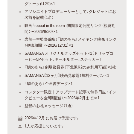
グトーク(U-29)×1
アソシエイトプロデューサーとして、クレジットにお
名前を記載（1名）
映画「repeat in the room」期間限定公開リンク（視聴期
間：〜2026/9/30）×1
岩切一空監督編集！『鯛のあら』メイキング映像リンク
（視聴期間：〜2026/12/31）×1
SAMANSA オリジナルグッズセット×1（ドリップコ
ーヒー5Pセット、キーホルダー、ステッカー）
『鯛のあら』劇場鑑賞券（下北沢K2のみ利用可能）×1枚
SAMANSA【12ヶ月】映画見放題！無料クーポン×1
『鯛のあら』企画書データ×1
コレクター限定｜アップデート記事で制作日誌・イン
タビューを全8回配信（〜2026年2月まで）×1
監督のお礼メッセージ（1通）
2026年12月 にお届け予定です。
1人が応援しています。