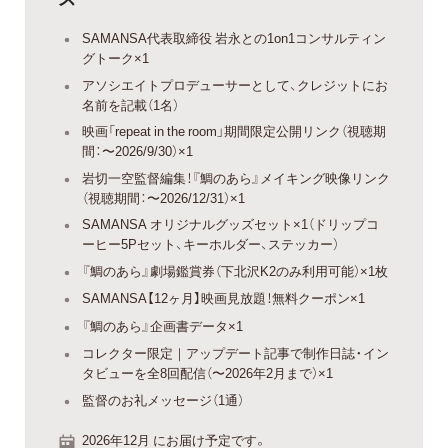
SAMANSA代表取締役 岩永との1on1コンサルティン
グトーク×1
アソシエイトプロデューサーとして、クレジットにお
名前を記載（1名）
映画「repeat in the room」期間限定公開リンク（視聴期
間：〜2026/9/30）×1
岩切一空監督編集！『鯛のあら』メイキング映像リンク
（視聴期間：〜2026/12/31）×1
SAMANSA オリジナルグッズセット×1（ドリップコ
ーヒー5Pセット、キーホルダー、ステッカー）
『鯛のあら』劇場鑑賞券（下北沢K2のみ利用可能）×1枚
SAMANSA【12ヶ月】映画見放題！無料クーポン×1
『鯛のあら』企画書データ×1
コレクター限定｜アップデート記事で制作日誌・イン
タビューを全8回配信（〜2026年2月まで）×1
監督のお礼メッセージ（1通）
2026年12月 にお届け予定です。