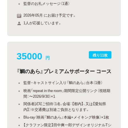
監督のお礼メッセージ（1通）
2026年05月 にお届け予定です。
1人が応援しています。
35000
残り11枚
円
『鯛のあら』プレミアムサポーター コース
監督・キャストサイン入り『鯛のあら』台本（1冊）
映画「repeat in the room」期間限定公開リンク（視聴期
間：〜2026/9/30）×1
関係者試写ご招待（1名、会場：【都内】、又は【愛知県
内】）※交通費は別途ご負担となります。
Blu-ray（映画『鯛のあら』本編+メイキング映像）×1枚
【クラファン限定】田中爽一郎デザインオリジナルTシ