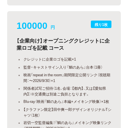
100000
残り1枚
円
【企業向け】オープニングクレジットに企
業ロゴを記載 コース
クレジットに企業ロゴを記載×1
監督・キャストサイン入り『鯛のあら』台本（1冊）
映画「repeat in the room」期間限定公開リンク（視聴期
間：〜2026/9/30）×1
関係者試写ご招待（1名、会場：【都内】、又は【愛知県
内】）※交通費は別途ご負担となります。
Blu-ray（映画『鯛のあら』本編+メイキング映像）×1枚
【クラファン限定】田中爽一郎デザインオリジナルTシ
ャツ（1枚）
岩切一空監督編集！『鯛のあら』メイキング映像リンク