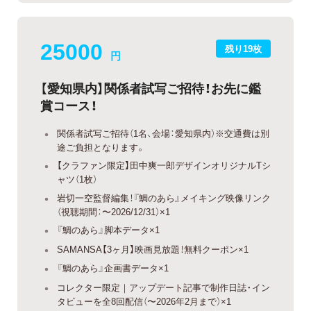
25000
残り19枚
円
【愛知県内】関係者試写ご招待！お先に鑑
賞コース！
関係者試写ご招待（1名、会場：愛知県内）※交通費は別
途ご負担となります。
【クラファン限定】田中爽一郎デザインオリジナルTシ
ャツ（1枚）
岩切一空監督編集！『鯛のあら』メイキング映像リンク
（視聴期間：〜2026/12/31）×1
『鯛のあら』脚本データ×1
SAMANSA【3ヶ月】映画見放題！無料クーポン×1
『鯛のあら』企画書データ×1
コレクター限定｜アップデート記事で制作日誌・イン
タビューを全8回配信（〜2026年2月まで）×1