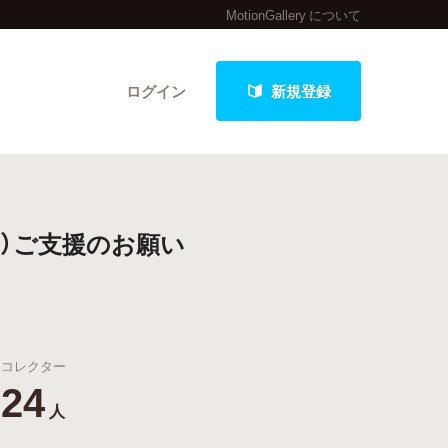
MotionGallery について
ログイン
新規登録
クト
L）ご支援のお願い
最新進捗報告から探す
コレクター
24
人