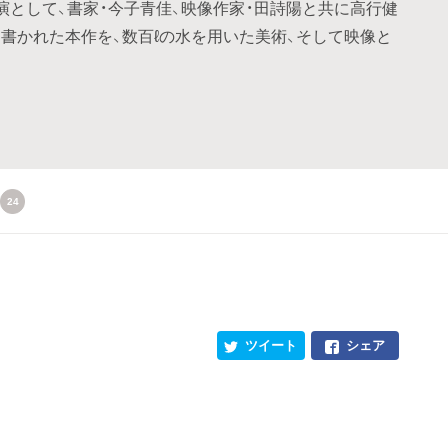
演として、書家・今子青佳、映像作家・田詩陽と共に高行健
書かれた本作を、数百ℓの水を用いた美術、そして映像と
24
ツイート
シェア