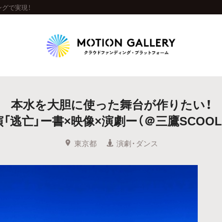
グで実現！
Highlight
本水を大胆に使った舞台が作りたい！
人気のプロジェクト
新着プロジェクト
終了間近のプロジェ
「逃亡」ー書×映像×演劇ー（＠三鷹SCOO
Feature
東京都
演劇・ダンス
タグから探す
キュレーターから探す
特集から探す
Legendary
最新達成プロジェクト
調達額が大きいプロジェクト