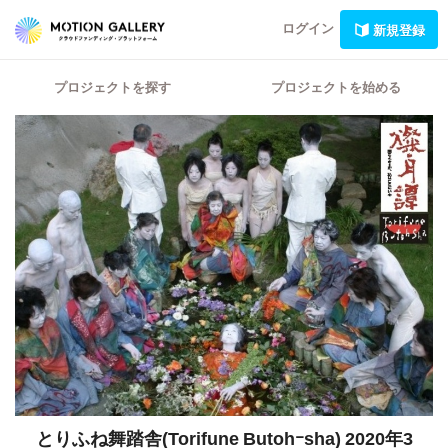
ログイン
新規登録
プロジェクトを探す
プロジェクトを始める
とりふね舞踏舎(Torifune Butohｰsha) 2020年3