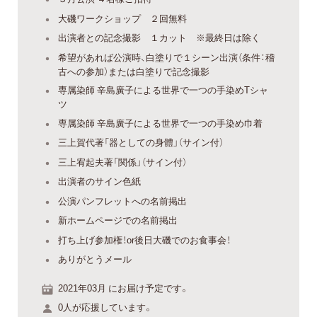
大磯ワークショップ ２回無料
出演者との記念撮影 １カット ※最終日は除く
希望があれば公演時、白塗りで１シーン出演（条件：稽
古への参加）または白塗りで記念撮影
専属染師 辛島廣子による世界で一つの手染めTシャ
ツ
専属染師 辛島廣子による世界で一つの手染め巾着
三上賀代著「器としての身體」（サイン付）
三上宥起夫著「関係」（サイン付）
出演者のサイン色紙
公演パンフレットへの名前掲出
新ホームページでの名前掲出
打ち上げ参加権！or後日大磯でのお食事会！
ありがとうメール
2021年03月 にお届け予定です。
0人が応援しています。