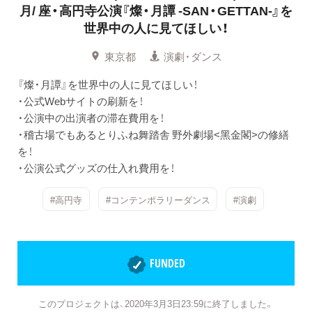
月/
座・高円寺公演『燦・月譚 -SAN・GETTAN-』を
世界中の人に見てほしい！
東京都
演劇・ダンス
『燦・月譚』を世界中の人に見てほしい！
・公式Webサイトの刷新を！
・公演中の出演者の滞在費用を！
・稽古場でもあるとりふね舞踏舎 野外劇場<黑金閣>の修繕
を！
・公演公式グッズの仕入れ費用を！
#高円寺
#コンテンポラリーダンス
#演劇
FUNDED
このプロジェクトは、2020年3月3日23:59に終了しました。