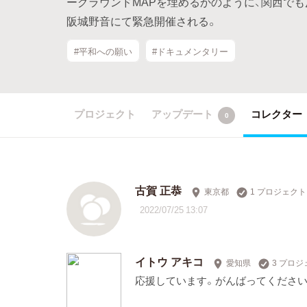
ーグラウンドMAPを埋めるかのように、関西で
阪城野音にて緊急開催される。
#平和への願い
#ドキュメンタリー
プロジェクト
アップデート
コレクター
0
古賀 正恭
東京都
1 プロジェク
2022/07/25 13:07
イトウ アキコ
愛知県
3 プロ
応援しています。がんばってください