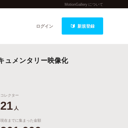
MotionGallery について
ログイン
新規登録
キュメンタリー映像化
クト
コレクター
最新進捗報告から探す
21
人
現在までに集まった金額