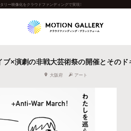
ュメンタリー映像化をクラウドファンディングで実現！
Highlight
イブ×演劇の非戦大芸術祭の開催とそのド
人気のプロジェクト
新着プロジェクト
終了間近のプロジェ
大阪府
アート
Feature
タグから探す
キュレーターから探す
特集から探す
Legendary
最新達成プロジェクト
調達額が大きいプロジェクト