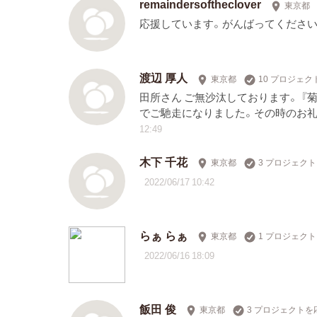
remaindersoftheclover
東京都
応援しています。がんばってください
渡辺 厚人
東京都
10 プロジェ
田所さん ご無沙汰しております。 『
でご馳走になりました。その時のお礼
12:49
木下 千花
東京都
3 プロジェク
2022/06/17 10:42
らぁ らぁ
東京都
1 プロジェク
2022/06/16 18:09
飯田 俊
東京都
3 プロジェクトを