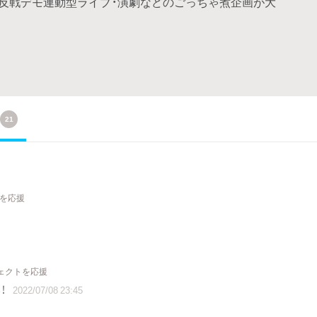
も反戦デモ連動型ライブ・演劇などのごっちゃ煮企画が大
21
トを応援
ジェクトを応援
！
2022/07/08 23:45