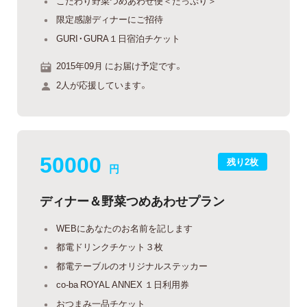
こだわり野菜つめあわせ便＜たっぷり＞
限定感謝ディナーにご招待
GURI・GURA１日宿泊チケット
2015年09月 にお届け予定です。
2人が応援しています。
50000
残り2枚
円
ディナー＆野菜つめあわせプラン
WEBにあなたのお名前を記します
都電ドリンクチケット３枚
都電テーブルのオリジナルステッカー
co-ba ROYAL ANNEX １日利用券
おつまみ一品チケット