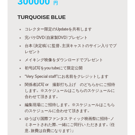
300000
円
TURQUOISE BLUE
コレクター限定のUpdateを共有します
完パケDVD（自家製DVD）プレゼント
台本（決定稿）に監督、主演キャストのサイン入りでプ
レゼント
メイキング映像をダウンロードでプレゼント
初号試写をyou tubeにて限定公開
“Very Special staff”にお名前をクレジットします
関係者試写 or 撮影打ち上げ のどちらかにご招待
します。 ※スケジュールはこちらのスケジュールに
合わせて頂きます。
編集現場にご招待します。 ※スケジュールはこちら
のスケジュールに合わせて頂きます。
ゆうばり国際ファンタス ティック映画祭に招待・ノ
ミネートされた際、一緒にご同行い ただきます。（任
意、旅費は自費になります）」