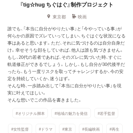
『tig☆hug ちぐはぐ』制作プロジェクト
東京都
映画
誰でも、「本当に自分がやりたい事」と「今やっている事」が
何らかの原因でズレていってしまい、ちぐはぐな状況になる
事はあると思います。ただ、それに気づけるのは自分自身だ
け。幸せそうな顔をしていれば、他人は誰も気づきません。
もし、20代の若者であれば、そのズレに気づいた時、すぐに
軌道修正ができるでしょう。しかし、もし自分が30代後半だ
ったら、もう一度リスクを取ってチャレンジするか、今の安
定を持続していくか、迷うはず。
そんな時、一歩踏み出して「本当に自分がやりたい事」を現
実に叶えてほしい。
そんな想いでこの作品を書きました。
#オリジナル脚本
#地域の魅力を発信
#若手監督
#女性監督
#ドラマ
#東京
#長編映画
#再生