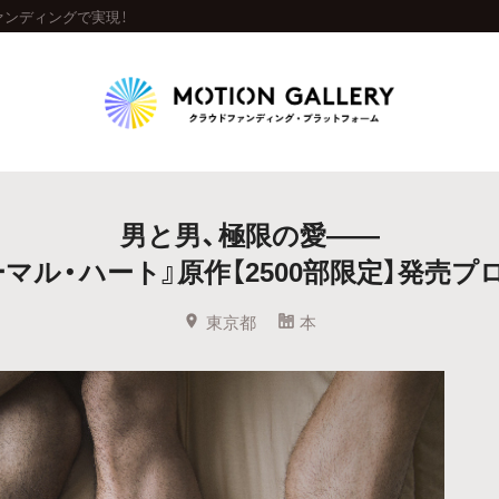
ァンディングで実現！
Highlight
男と男、極限の愛――
人気のプロジェクト
新着プロジェクト
終了間近のプロジェ
ーマル・ハート』原作【2500部限定】発売プ
Feature
東京都
本
タグから探す
キュレーターから探す
特集から探す
Legendary
最新達成プロジェクト
調達額が大きいプロジェクト