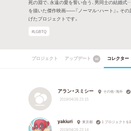
死の淵で、永遠の愛を誓い合う、男同士の結婚式…
を描いた傑作映画――『ノーマル・ハート』。そ
げたプロジェクトです。
#LGBTQ
プロジェクト
アップデート
コレクター
42
アラン・スミシー
その他・海外
2019/04/26 23:15
yakiuri
東京都
1 プロジェクトを
2019/04/26 23:14