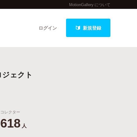
MotionGallery について
ログイン
新規登録
クト
ロジェクト
最新進捗報告から探す
コレクター
618
人