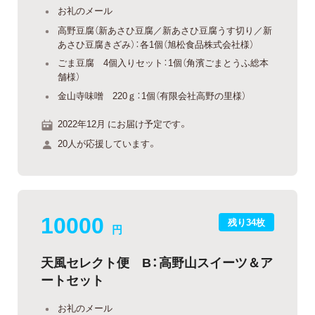
お礼のメール
高野豆腐（新あさひ豆腐／新あさひ豆腐うす切り／新
あさひ豆腐きざみ）：各1個（旭松食品株式会社様）
ごま豆腐 4個入りセット：1個（角濱ごまとうふ総本
舗様）
金山寺味噌 220ｇ：1個（有限会社高野の里様）
2022年12月 にお届け予定です。
20人が応援しています。
10000
残り34枚
円
天風セレクト便 B：高野山スイーツ＆ア
ートセット
お礼のメール