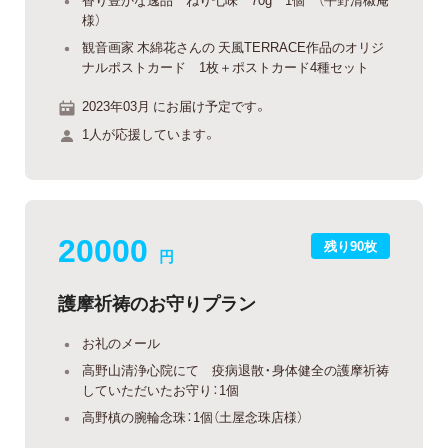
様）
観音画家 木綿花さんの 天風TERRACE作品のオリジ
ナルポストカード 1枚＋ポストカード4種セット
2023年03月 にお届け予定です。
1人が応援しています。
20000
残り90枚
円
護摩祈祷のお守りプラン
お礼のメール
高野山清浄心院にて 疫病退散・身体健全の護摩祈祷
していただいたお守り：1個
高野槙の腕輪念珠：1個（土屋念珠店様）