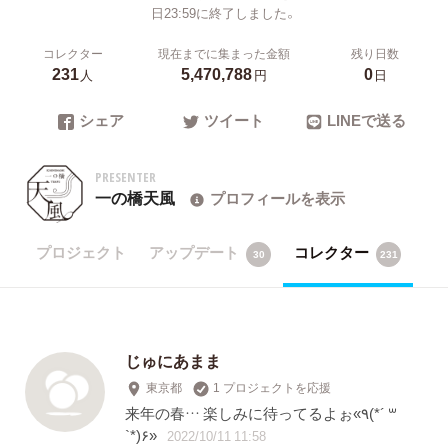
日23:59に終了しました。
コレクター
現在までに集まった金額
残り日数
231
5,470,788
0
人
円
日
シェア
ツイート
LINEで送る
PRESENTER
一の橋天風
プロフィールを表示
プロジェクト
アップデート
コレクター
30
231
じゅにあまま
東京都
1 プロジェクトを応援
来年の春… 楽しみに待ってるよぉ«٩(*´ ꒳
`*)۶»
2022/10/11 11:58