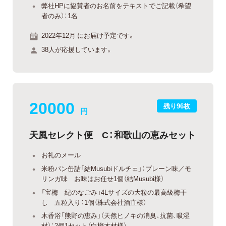
弊社HPに協賛者のお名前をテキストでご記載（希望
者のみ）：1名
2022年12月 にお届け予定です。
38人が応援しています。
20000
残り96枚
円
天風セレクト便 C：和歌山の恵みセット
お礼のメール
米粉パン缶詰「結Musubiドルチェ」：プレーン味／モ
リンガ味 お味はお任せ1個（結Musubi様）
「宝梅 紀のなごみ」4Lサイズの大粒の最高級梅干
し 五粒入り：1個（株式会社酒直様）
木香浴「熊野の恵み」（天然ヒノキの消臭、抗菌、吸湿
材）：2個1セット（白樫木材様）