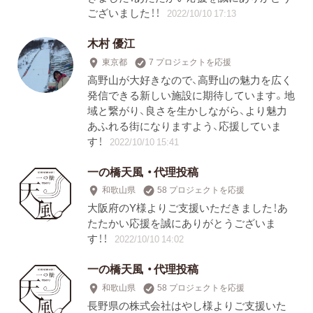
ございました！！
2022/10/10 17:13
木村 優江
東京都
7 プロジェクトを応援
高野山が大好きなので、高野山の魅力を広く
発信できる新しい施設に期待しています。地
域と繋がり、良さを生かしながら、より魅力
あふれる街になりますよう、応援していま
す！
2022/10/10 15:41
一の橋天風 ・代理投稿
和歌山県
58 プロジェクトを応援
大阪府のY様よりご支援いただきました！あ
たたかい応援を誠にありがとうございま
す！！
2022/10/10 14:02
一の橋天風 ・代理投稿
和歌山県
58 プロジェクトを応援
長野県の株式会社はやし様よりご支援いた