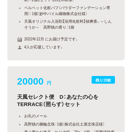
ベルベット化粧パフ（パウダーファンデーション専
用）：1個（妙中パイル織物株式会社様）
天風オリジナル入浴剤【浴用化粧料】槙爽香。～しん
そうか～ 高野槙の香り：1個
2022年12月 にお届け予定です。
4人が応援しています。
20000
残り19枚
円
天風セレクト便 D：あなたの心を
TERRACE（照らす）セット
お礼のメール
高野槙の腕輪念珠：1個（株式会社土屋念珠店様）
香り豊かな逸品 ねり七味 70g 1個 （平野清椒庵