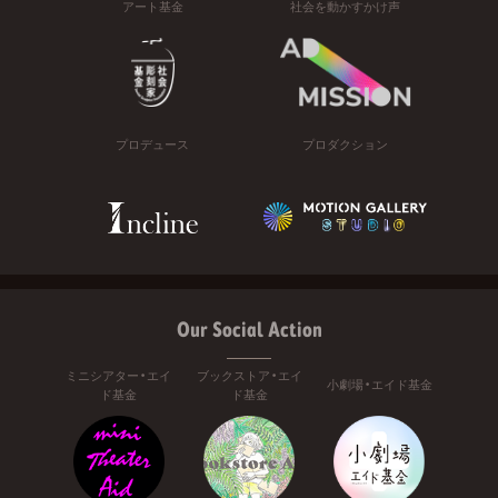
アート基金
社会を動かすかけ声
プロデュース
プロダクション
Our Social Action
ミニシアター・エイ
ブックストア・エイ
小劇場・エイド基金
ド基金
ド基金