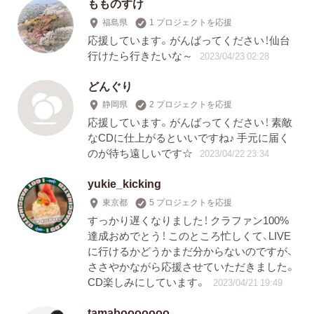
もものすけ
福島県
1 プロジェクトを応援
応援しています。がんばってください！仙台
行けたら行きたいな～
2023/04/23 02:28
どんぐり
静岡県
2 プロジェクトを応援
応援しています。がんばってください！ 素敵
なCDに仕上がるといいですね♪ 手元に届く
のが待ち遠しいです☆
2023/04/22 23:34
yukie_kicking
東京都
5 プロジェクトを応援
すっかり遅くなりました！ クラファン100%
達成おめでとう！ このところ忙しくて、LIVE
に行けるかどうかまだ分からないのですが、
ささやかながら応援させていただきました。
CD楽しみにしています。
2023/04/21 19:49
tamabooooooo