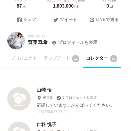
87
1,803,000
0
人
円
日
シェア
ツイート
LINEで送る
PRESENTER
齊藤 珠希
プロフィールを表示
プロジェクト
アップデート
コレクター
11
87
山崎 悟
東京都
1 プロジェクトを応援
応援しています。がんばってください。
2023/04/27 23:22
仁科 悦子