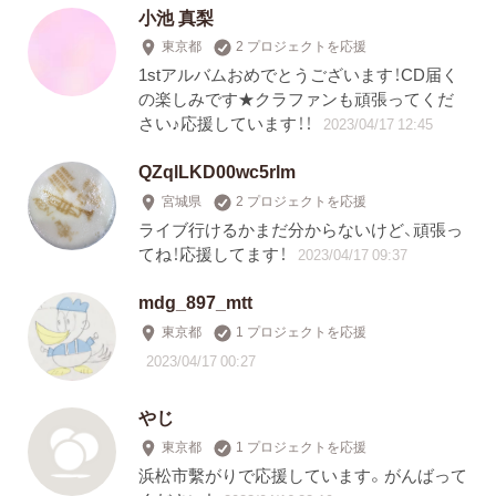
小池 真梨
東京都
2 プロジェクトを応援
1stアルバムおめでとうございます！CD届く
の楽しみです★クラファンも頑張ってくだ
さい♪応援しています！！
2023/04/17 12:45
QZqlLKD00wc5rlm
宮城県
2 プロジェクトを応援
ライブ行けるかまだ分からないけど、頑張っ
てね！応援してます！
2023/04/17 09:37
mdg_897_mtt
東京都
1 プロジェクトを応援
2023/04/17 00:27
やじ
東京都
1 プロジェクトを応援
浜松市繫がりで応援しています。がんばって