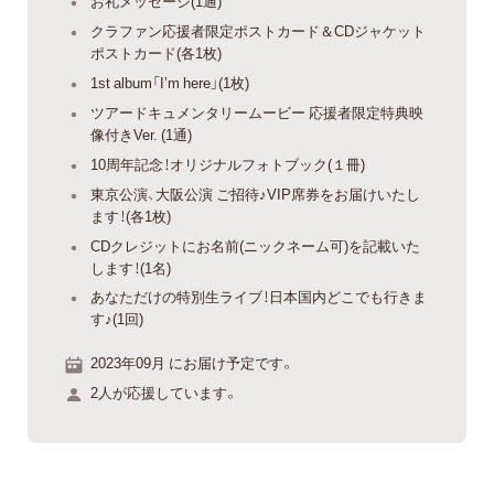
お礼メッセージ(1通)
クラファン応援者限定ポストカード＆CDジャケット
ポストカード(各1枚)
1st album「I’m here」(1枚)
ツアードキュメンタリームービー 応援者限定特典映
像付きVer. (1通)
10周年記念！オリジナルフォトブック(１冊)
東京公演、大阪公演 ご招待♪VIP席券をお届けいたし
ます！(各1枚)
CDクレジットにお名前(ニックネーム可)を記載いた
します！(1名)
あなただけの特別生ライブ！日本国内どこでも行きま
す♪(1回)
2023年09月 にお届け予定です。
2人が応援しています。