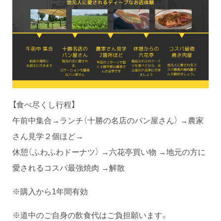
【食べ尽くし行程】
午前中集合→ランチ（十勝の名店のパン屋さん） →農家
さん見学２個ほど→
休憩（ふわふわドーナツ） →六花亭買い物 →地元の方に
愛されるコスパ最強焼肉 →解散
※購入から1年間有効
※道中のご自身の飲食代はご負担願います。