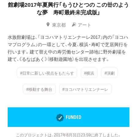
館劇場2017年夏興行「もうひとつの この丗のよう
な夢 寿町最終未完成版」
東京都
アート
水族館劇場は、「ヨコハマトリエンナーレ2017」内の「ヨコハ
マプログラム」の一環として、今夏、横浜・寿町で芝居興行を
行います。建て替え中の寿労働センター跡地に野外劇場を
建て、《るなぱあく》（移動遊園地）を出現させます。
#日常に新しい視点をもたらす
#横浜
#演劇
#移動する舞台
#ヨコハマトリエンナーレ
FUNDED
このプロジェクトは、2017年8月31日23:59に終了しました。