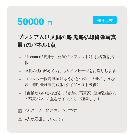
50000
残り11枚
円
プレミアム！「人間の海 鬼海弘雄肖像写真
展」のパネル1点
「fishbone 特別号」（公演パンフレット）にお名前を掲
載
座長の桃山邑から、お礼のメッセージをお送りします
コレクター限定動画（「もうひとつの この丗のような
夢 寿町最終未完成版」ダイジェスト映像）
《盗賊たちのるなぱあく》参加の写真家・鬼海弘雄さん
の写真パネル1点をサイン入りで謹呈します
2017年12月 にお届け予定です。
4人が応援しています。