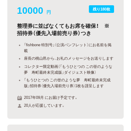
10000
残り180枚
円
整理券に並ばなくてもお席を確保！ ※
招待券（優先入場前売り券）つき
「fishbone 特別号」（公演パンフレット）にお名前を掲
載
座長の桃山邑から、お礼のメッセージをお送りします
コレクター限定動画（「もうひとつの この丗のような
夢 寿町最終未完成版」ダイジェスト映像）
「もうひとつの この丗のような夢 寿町最終未完成
版」招待券（優先入場前売り券）1枚を謹呈します
2017年09月 にお届け予定です。
20人が応援しています。