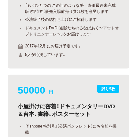
「もうひとつの この丗のような夢 寿町最終未完成
版」招待券（優先入場前売り券）1枚を謹呈します
公演終了後の総打ち上げにご招待します
ドキュメントDVD「盗賊たちのるなぱあく〜アウトオ
ブトリエンナーレ〜」をお届けします
2017年12月 にお届け予定です。
5人が応援しています。
50000
残り9枚
円
小屋掛けに密着！ドキュメンタリーDVD
＆台本、書籍、ポスターセット
「fishbone 特別号」（公演パンフレット）にお名前を掲
載