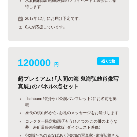
水族館劇場の秘蔵映像のプライベート上映会にご招
待します
2017年12月 にお届け予定です。
0人が応援しています。
120000
残り5枚
円
超プレミアム！「人間の海 鬼海弘雄肖像写
真展」のパネル3点セット
「fishbone 特別号」（公演パンフレット）にお名前を掲
載
座長の桃山邑から、お礼のメッセージをお送りします
コレクター限定動画（「もうひとつの この丗のような
夢 寿町最終未完成版」ダイジェスト映像）
《盗賊たちのるなぱあく》参加の写真家・鬼海弘雄さん