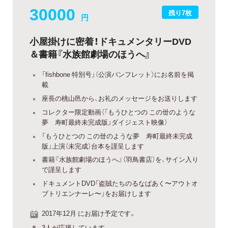
30000
残り7枚
円
小屋掛けに密着！ドキュメンタリーDVD
＆書籍『水族館劇場のほうへ』
「fishbone 特別号」（公演パンフレット）にお名前を掲
載
座長の桃山邑から、お礼のメッセージをお送りします
コレクター限定動画（「もうひとつの この丗のような
夢 寿町最終未完成版」ダイジェスト映像）
「もうひとつの この丗のような夢 寿町最終未完成
版」上演（未完成）台本を謹呈します
書籍『水族館劇場のほうへ』（羽鳥書店）を、サイン入り
で謹呈します
ドキュメントDVD「盗賊たちのるなぱあく〜アウトオ
ブトリエンナーレ〜」をお届けします
2017年12月 にお届け予定です。
3人が応援しています。