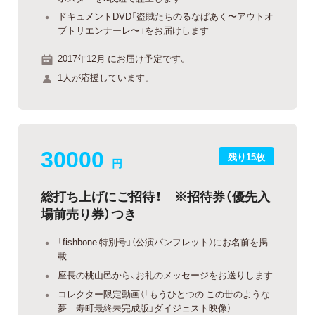
ドキュメントDVD「盗賊たちのるなぱあく〜アウトオ
ブトリエンナーレ〜」をお届けします
2017年12月 にお届け予定です。
1人が応援しています。
30000
残り15枚
円
総打ち上げにご招待！ ※招待券（優先入
場前売り券）つき
「fishbone 特別号」（公演パンフレット）にお名前を掲
載
座長の桃山邑から、お礼のメッセージをお送りします
コレクター限定動画（「もうひとつの この丗のような
夢 寿町最終未完成版」ダイジェスト映像）