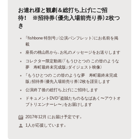
お連れ様と観劇＆総打ち上げにご招
待！ ※招待券（優先入場前売り券）2枚つ
き
「fishbone 特別号」（公演パンフレット）にお名前を掲
載
座長の桃山邑から、お礼のメッセージをお送りします
コレクター限定動画（「もうひとつの この丗のような
夢 寿町最終未完成版」ダイジェスト映像）
「もうひとつの この丗のような夢 寿町最終未完成
版」招待券（優先入場前売り券）2枚を謹呈します
公演終了後の総打ち上げにご招待します
ドキュメントDVD「盗賊たちのるなぱあく〜アウトオ
ブトリエンナーレ〜」をお届けします
2017年12月 にお届け予定です。
1人が応援しています。