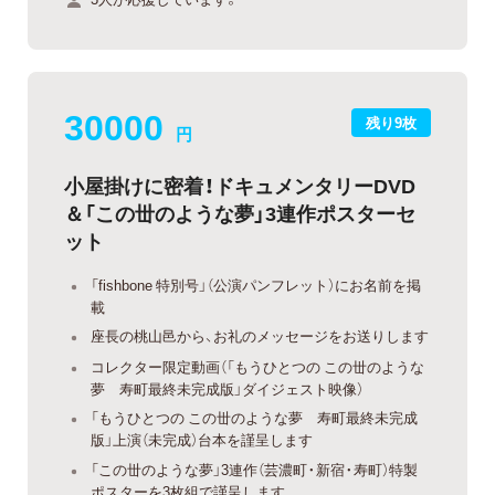
30000
残り9枚
円
小屋掛けに密着！ドキュメンタリーDVD
＆「この丗のような夢」3連作ポスターセ
ット
「fishbone 特別号」（公演パンフレット）にお名前を掲
載
座長の桃山邑から、お礼のメッセージをお送りします
コレクター限定動画（「もうひとつの この丗のような
夢 寿町最終未完成版」ダイジェスト映像）
「もうひとつの この丗のような夢 寿町最終未完成
版」上演（未完成）台本を謹呈します
「この丗のような夢」3連作（芸濃町・新宿・寿町）特製
ポスターを3枚組で謹呈します