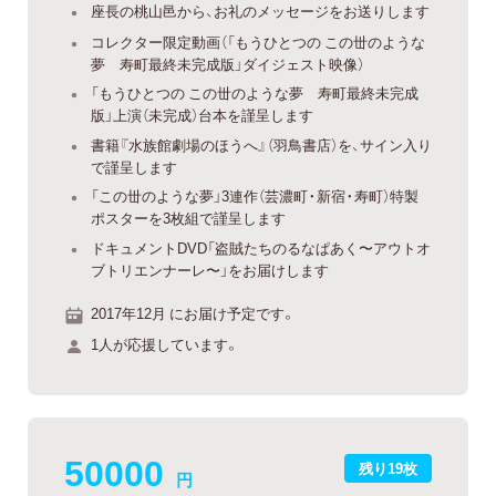
座長の桃山邑から、お礼のメッセージをお送りします
コレクター限定動画（「もうひとつの この丗のような
夢 寿町最終未完成版」ダイジェスト映像）
「もうひとつの この丗のような夢 寿町最終未完成
版」上演（未完成）台本を謹呈します
書籍『水族館劇場のほうへ』（羽鳥書店）を、サイン入り
で謹呈します
「この丗のような夢」3連作（芸濃町・新宿・寿町）特製
ポスターを3枚組で謹呈します
ドキュメントDVD「盗賊たちのるなぱあく〜アウトオ
ブトリエンナーレ〜」をお届けします
2017年12月 にお届け予定です。
1人が応援しています。
50000
残り19枚
円