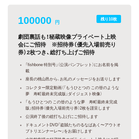
100000
残り10枚
円
劇団裏話も！秘蔵映像プライベート上映
会にご招待 ※招待券（優先入場前売り
券）2枚つき、総打ち上げご招待
「fishbone 特別号」（公演パンフレット）にお名前を掲
載
座長の桃山邑から、お礼のメッセージをお送りします
コレクター限定動画（「もうひとつの この丗のような
夢 寿町最終未完成版」ダイジェスト映像）
「もうひとつの この丗のような夢 寿町最終未完成
版」招待券（優先入場前売り券）2枚を謹呈します
公演終了後の総打ち上げにご招待します
ドキュメントDVD「盗賊たちのるなぱあく〜アウトオ
ブトリエンナーレ〜」をお届けします