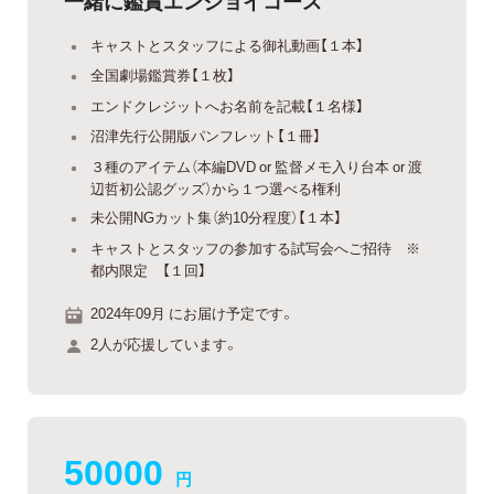
一緒に鑑賞エンジョイコース
キャストとスタッフによる御礼動画【１本】
全国劇場鑑賞券【１枚】
エンドクレジットへお名前を記載【１名様】
沼津先行公開版パンフレット【１冊】
３種のアイテム（本編DVD or 監督メモ入り台本 or 渡
辺哲初公認グッズ）から１つ選べる権利
未公開NGカット集（約10分程度）【１本】
キャストとスタッフの参加する試写会へご招待 ※
都内限定 【１回】
2024年09月 にお届け予定です。
2人が応援しています。
50000
円