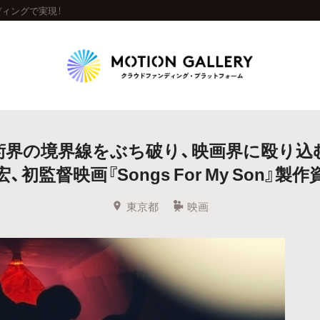
ンディングで実現！
Highlight
術界の境界線をぶち破り、映画界に殴り込む
人気のプロジェクト
新着プロジェクト
終了間近のプロジェ
、初監督映画『Songs For My Son』製
Feature
東京都
映画
タグから探す
キュレーターから探す
特集から探す
Legendary
最新達成プロジェクト
調達額が大きいプロジェクト