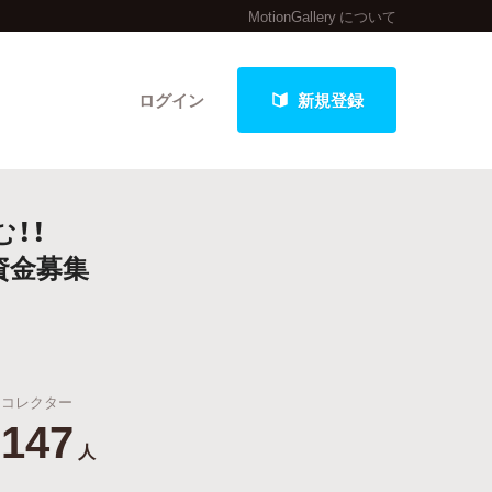
MotionGallery について
ログイン
新規登録
！！
クト
作資金募集
最新進捗報告から探す
コレクター
147
人