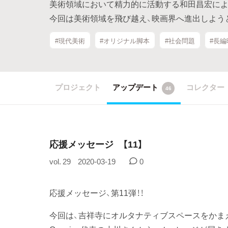
美術領域において精力的に活動する和田昌宏によ
今回は美術領域を飛び越え、映画界へ進出しよう
#現代美術
#オリジナル脚本
#社会問題
#長編
プロジェクト
アップデート
コレクター
46
応援メッセージ 【11】
vol. 29
2020-03-19
0
応援メッセージ、第11弾！！
今回は、吉祥寺にオルタナティブスペースをかまえ、