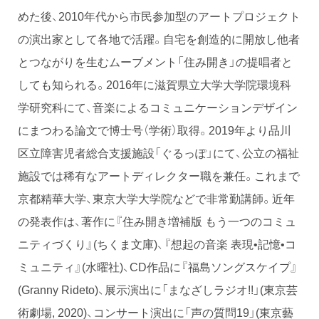
めた後、2010年代から市民参加型のアートプロジェクト
の演出家として各地で活躍。自宅を創造的に開放し他者
とつながりを生むムーブメント「住み開き」の提唱者と
しても知られる。2016年に滋賀県立大学大学院環境科
学研究科にて、音楽によるコミュニケーションデザイン
にまつわる論文で博士号（学術）取得。2019年より品川
区立障害児者総合支援施設「ぐるっぽ」にて、公立の福祉
施設では稀有なアートディレクター職を兼任。これまで
京都精華大学、東京大学大学院などで非常勤講師。近年
の発表作は、著作に『住み開き増補版 もう一つのコミュ
ニティづくり』(ちくま文庫)、『想起の音楽 表現•記憶•コ
ミュニティ』(水曜社)、CD作品に『福島ソングスケイプ』
(Granny Rideto)、展示演出に「まなざしラジオ!!」(東京芸
術劇場, 2020)、コンサート演出に「声の質問19」(東京藝