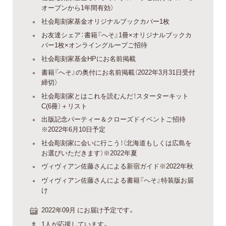
オープンから1年間有効）
社会彫刻家基金オリジナルブックカバー1枚
お友達シェア：書籍『へそ』1冊×オリジナルブックカ
バー1枚×オンライングループご招待
社会彫刻家基金HPにお名前掲載
書籍『へそ』の奥付にお名前掲載（2022年3月31日受付
締切）
社会彫刻家とはこれを読むんだ！スターターキット
C(6冊）＋リスト
出版記念パーティー＆クローズドイベントご招待
※2022年6月10日予定
社会彫刻家に会いに行こう！（北海道もしくは広島を
お選びいただきます）※2022年夏
ヴィヴィアン佐藤さんによる新宿ガイド※2022年秋
ヴィヴィアン佐藤さんによる書籍『へそ』特装版お届
け
2022年09月 にお届け予定です。
1人が応援しています。