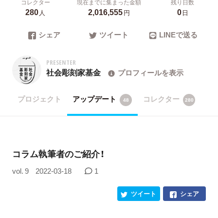
コレクター
現在までに集まった金額
残り日数
280
2,016,555
0
人
円
日
シェア
ツイート
LINEで送る
PRESENTER
社会彫刻家基金
プロフィールを表示
プロジェクト
アップデート
コレクター
48
280
コラム執筆者のご紹介！
vol. 9
2022-03-18
1
ツイート
シェア