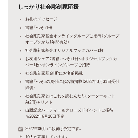
しっかり社会彫刻家応援
お礼のメッセージ
書籍『へそ』1冊
社会彫刻家基金オンライングループご招待（グループ
オープンから1年間有効）
社会彫刻家基金オリジナルブックカバー1枚
お友達シェア：書籍『へそ』1冊×オリジナルブックカ
バー1枚×オンライングループご招待
社会彫刻家基金HPにお名前掲載
書籍『へそ』の奥付にお名前掲載（2022年3月31日受付
締切）
社会彫刻家とはこれを読むんだ！スターターキット
A(2冊)＋リスト
出版記念パーティー＆クローズドイベントご招待
※2022年6月10日予定
2022年06月 にお届け予定です。
10人が応援しています。