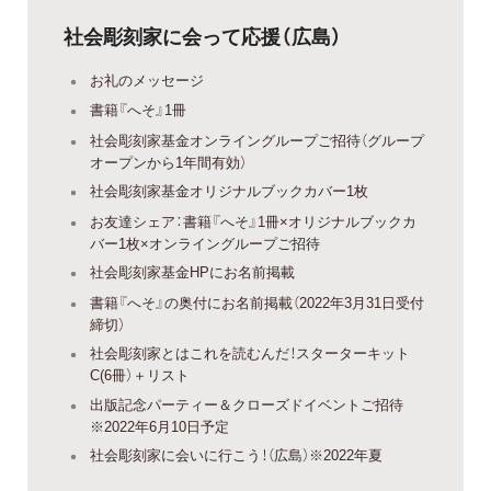
社会彫刻家に会って応援（広島）
お礼のメッセージ
書籍『へそ』1冊
社会彫刻家基金オンライングループご招待（グループ
オープンから1年間有効）
社会彫刻家基金オリジナルブックカバー1枚
お友達シェア：書籍『へそ』1冊×オリジナルブックカ
バー1枚×オンライングループご招待
社会彫刻家基金HPにお名前掲載
書籍『へそ』の奥付にお名前掲載（2022年3月31日受付
締切）
社会彫刻家とはこれを読むんだ！スターターキット
C(6冊）＋リスト
出版記念パーティー＆クローズドイベントご招待
※2022年6月10日予定
社会彫刻家に会いに行こう！（広島）※2022年夏