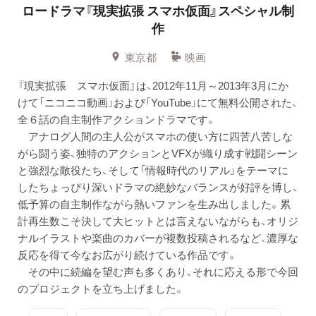
ロードラマ『現実拡張 スマホ仮面』スペシャル制
作
東京都
映画
『現実拡張 スマホ仮面』は、2012年11月～2013年3月にか
けて「ニコニコ動画」および「YouTube」にて無料公開された、
全６話の自主制作アクションドラマです。
アナログ人間の主人公がスマホの使い方に四苦八苦しな
がら闘う姿、独特のアクションとVFXが織り成す戦闘シーン
と強烈な敵役たち、そして「情報時代のリアル」をテーマに
したちょっぴり深いドラマの絶妙なバランスが好評を博し、
低予算の自主制作ながら熱いファンを生み出しました。累
計再生数こそ決して大ヒットとは言えないながらも、オリジ
ナルイラストや楽曲のカバーが複数投稿されるなど、濃厚な
反応を得て今なお広がり続けている作品です。
その中に続編を望む声も多くあり、それに応える形で今回
のプロジェクトを立ち上げました。