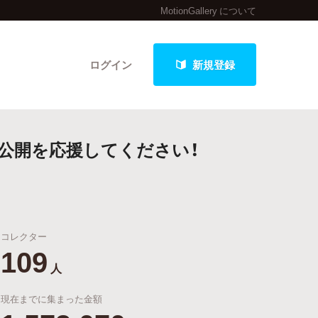
MotionGallery について
ログイン
新規登録
公開を応援してください！
クト
コレクター
最新進捗報告から探す
109
人
現在までに集まった金額