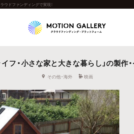
クラウドファンディングで実現！
Highlight
ライフ・小さな家と大きな暮らし」の製作・
人気のプロジェクト
新着プロジェクト
終了間近のプロジェ
その他・海外
映画
Feature
タグから探す
キュレーターから探す
特集から探す
Legendary
最新達成プロジェクト
調達額が大きいプロジェクト