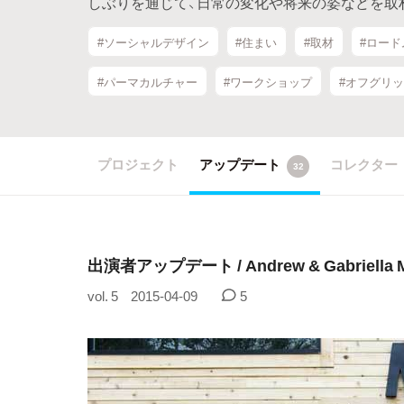
しぶりを通じて、日常の変化や将来の姿などを取
#ソーシャルデザイン
#住まい
#取材
#ロー
#パーマカルチャー
#ワークショップ
#オフグリ
プロジェクト
アップデート
コレクター
32
出演者アップデート / Andrew & Gabriella M
vol. 5
2015-04-09
5