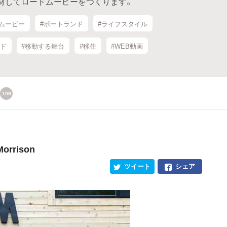
材してロードムービーをつくります。
ドムービー
#ポートランド
#ライフスタイル
ッド
#移動する舞台
#移住
#WEB動画
109
orrison
ツイート
シェア