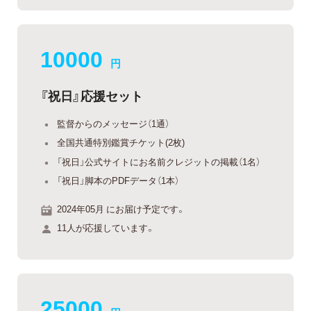
10000
円
『祝日』応援セット
監督からのメッセージ（1通）
全国共通特別鑑賞チケット(2枚)
「祝日」公式サイトにお名前クレジットの掲載（1名）
「祝日」脚本のPDFデータ（1本）
2024年05月 にお届け予定です。
11人が応援しています。
25000