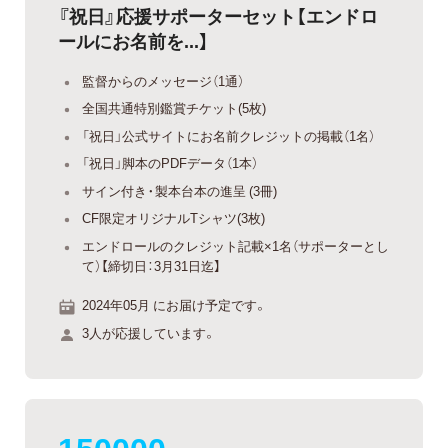
『祝日』応援サポーターセット【エンドロ
ールにお名前を...】
監督からのメッセージ（1通）
全国共通特別鑑賞チケット(5枚)
「祝日」公式サイトにお名前クレジットの掲載（1名）
「祝日」脚本のPDFデータ（1本）
サイン付き・製本台本の進呈 (3冊)
CF限定オリジナルTシャツ(3枚)
エンドロールのクレジット記載×1名（サポーターとし
て）【締切日：3月31日迄】
2024年05月 にお届け予定です。
3人が応援しています。
150000