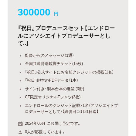
300000
円
『祝日』プロデュースセット【エンドロー
ルにアソシエイトプロデューサーとし
て..】
監督からのメッセージ（1通）
全国共通特別鑑賞チケット(15枚)
「祝日」公式サイトにお名前クレジットの掲載（1名）
「祝日」脚本のPDFデータ（1本）
サイン付き・製本台本の進呈 (3冊)
CF限定オリジナルTシャツ(3枚)
エンドロールのクレジット記載×1名（アソシエイトプ
ロデューサーとして）【締切日：3月31日迄】
2024年05月 にお届け予定です。
0人が応援しています。