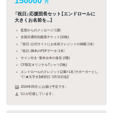
円
『祝日』応援団長セット【エンドロールに
大きくお名前を...】
監督からのメッセージ（1通）
全国共通特別鑑賞チケット(10枚)
「祝日」公式サイトにお名前クレジットの掲載（1名）
「祝日」脚本のPDFデータ（1本）
サイン付き・製本台本の進呈 (3冊)
CF限定オリジナルTシャツ(3枚)
エンドロールのクレジット記載×1名（サポーターとし
て）★文字大【締切日：3月31日迄】
2024年05月 にお届け予定です。
0人が応援しています。