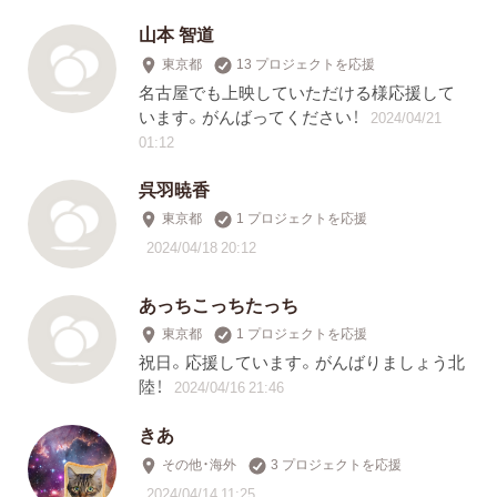
山本 智道
東京都
13 プロジェクトを応援
名古屋でも上映していただける様応援して
います。がんばってください！
2024/04/21
01:12
呉羽暁香
東京都
1 プロジェクトを応援
2024/04/18 20:12
あっちこっちたっち
東京都
1 プロジェクトを応援
祝日。応援しています。がんばりましょう北
陸！
2024/04/16 21:46
きあ
その他・海外
3 プロジェクトを応援
2024/04/14 11:25