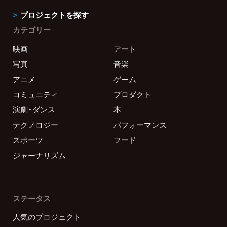
プロジェクトを探す
カテゴリー
映画
アート
写真
音楽
アニメ
ゲーム
コミュニティ
プロダクト
演劇・ダンス
本
テクノロジー
パフォーマンス
スポーツ
フード
ジャーナリズム
ステータス
人気のプロジェクト