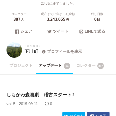
23:59に終了しました。
コレクター
現在までに集まった金額
残り日数
387
3,243,055
0
人
円
日
シェア
ツイート
LINEで送る
PRESENTER
下川 町
プロフィールを表示
プロジェクト
アップデート
コレクター
14
387
しもかわ森喜劇 稽古スタート！
vol. 5
2019-09-11
0
ツイート
シェア