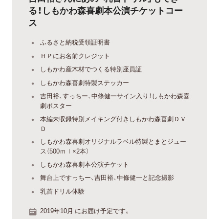
る！しもかわ森喜劇本公演チケットコー
ス
ふるさと納税受領証明書
ＨＰにお名前クレジット
しもかわ産木材でつくる特別座員証
しもかわ森喜劇特製ステッカー
吉田裕、すっちー、中條健一サイン入り！しもかわ森喜
劇ポスター
本編未収録特別メイキング付きしもかわ森喜劇ＤＶ
Ｄ
しもかわ森喜劇オリジナルラベル特製とまとジュー
ス（500ｍｌ×2本）
しもかわ森喜劇本公演チケット
舞台上ですっちー、吉田裕、中條健一と記念撮影
乳首ドリル体験
2019年10月 にお届け予定です。