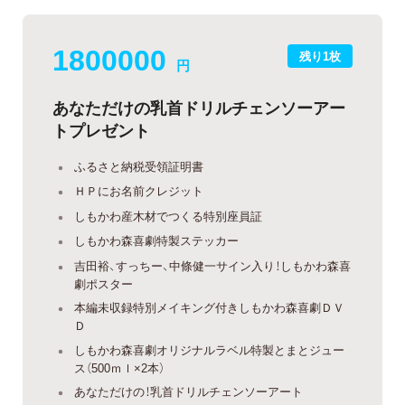
1800000
残り1枚
円
あなただけの乳首ドリルチェンソーアー
トプレゼント
ふるさと納税受領証明書
ＨＰにお名前クレジット
しもかわ産木材でつくる特別座員証
しもかわ森喜劇特製ステッカー
吉田裕、すっちー、中條健一サイン入り！しもかわ森喜
劇ポスター
本編未収録特別メイキング付きしもかわ森喜劇ＤＶ
Ｄ
しもかわ森喜劇オリジナルラベル特製とまとジュー
ス（500ｍｌ×2本）
あなただけの！乳首ドリルチェンソーアート