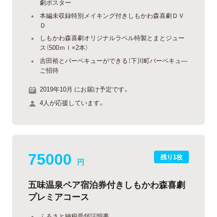
劇ポスター
本編未収録特別メイキング付きしもかわ森喜劇ＤＶ
Ｄ
しもかわ森喜劇オリジナルラベル特製とまとジュー
ス（500ｍｌ×2本）
吉田裕とバーベキューができる！下川町バーベキュ―
ご招待
2019年10月 にお届け予定です。
4人が応援しています。
75000
残り1枚
円
五味温泉ペア宿泊券付きしもかわ森喜劇
プレミアコース
ふるさと納税受領証明書