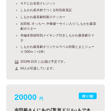
ＨＰにお名前クレジット
しもかわ産木材でつくる特別座員証
しもかわ森喜劇特製ステッカー
吉田裕、すっちー、中條健一サイン入り！しもかわ森喜
劇ポスター
本編未収録特別メイキング付きしもかわ森喜劇ＤＶ
Ｄ
しもかわ森喜劇オリジナルラベル特製とまとジュー
ス（500ｍｌ×2本）
2019年10月 にお届け予定です。
64人が応援しています。
20000
残り3枚
円
吉田裕さんにあの「乳首ドリル」もでき