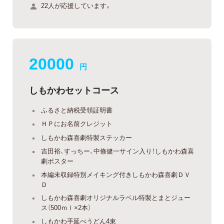
22人が応援しています。
20000
円
しもかわセットコース
ふるさと納税受領証明書
ＨＰにお名前クレジット
しもかわ森喜劇特製ステッカー
吉田裕、すっちー、中條健一サイン入り！しもかわ森喜
劇ポスター
本編未収録特別メイキング付きしもかわ森喜劇ＤＶ
Ｄ
しもかわ森喜劇オリジナルラベル特製とまとジュー
ス（500ｍｌ×2本）
しもかわ手延べうどん4束