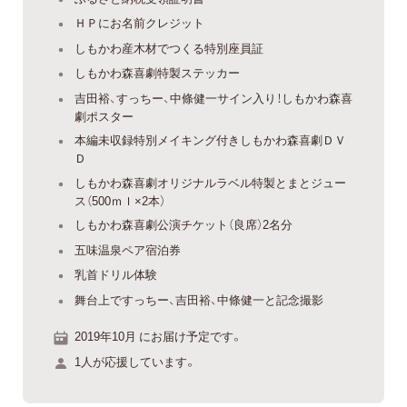
ＨＰにお名前クレジット
しもかわ産木材でつくる特別座員証
しもかわ森喜劇特製ステッカー
吉田裕、すっちー、中條健一サイン入り！しもかわ森喜
劇ポスター
本編未収録特別メイキング付きしもかわ森喜劇ＤＶ
Ｄ
しもかわ森喜劇オリジナルラベル特製とまとジュー
ス（500ｍｌ×2本）
しもかわ森喜劇公演チケット（良席）2名分
五味温泉ペア宿泊券
乳首ドリル体験
舞台上ですっちー、吉田裕、中條健一と記念撮影
2019年10月 にお届け予定です。
1人が応援しています。