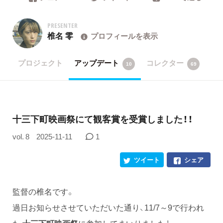
PRESENTER
椎名 零
プロフィールを表示
プロジェクト
アップデート
コレクター
10
69
十三下町映画祭にて観客賞を受賞しました！！
vol. 8
2025-11-11
1
ツイート
シェア
監督の椎名です。
過日お知らせさせていただいた通り、11/7～9で行われ