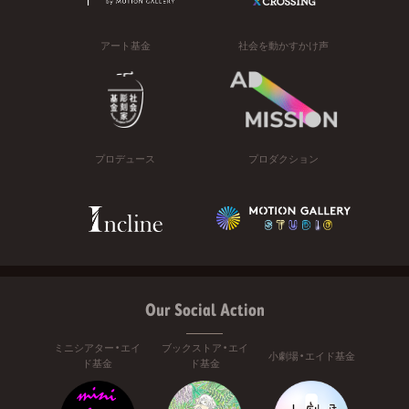
アート基金
社会を動かすかけ声
プロデュース
プロダクション
Our Social Action
ミニシアター・エイ
ブックストア・エイ
小劇場・エイド基金
ド基金
ド基金