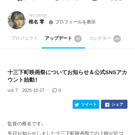
PRESENTER
椎名 零
プロフィールを表示
プロジェクト
アップデート
コレクター
10
69
十三下町映画祭についてお知らせ＆公式SNSアカ
ウント始動！
vol. 7
2025-10-27
0
ツイート
シェア
監督の椎名です。
先日お知らせしました十三下町映画祭での上映が近づ