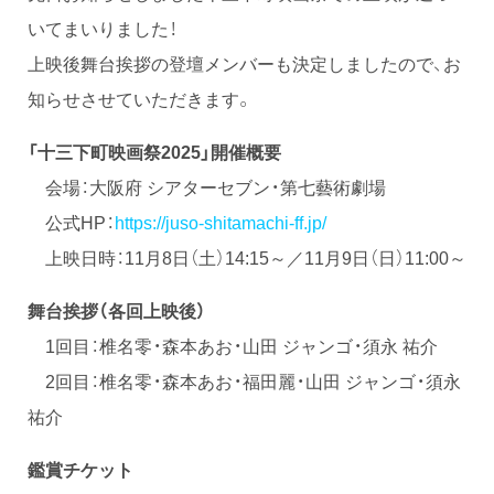
いてまいりました！
上映後舞台挨拶の登壇メンバーも決定しましたので、お
知らせさせていただきます。
「十三下町映画祭2025」開催概要
会場：大阪府 シアターセブン・第七藝術劇場
公式HP：
https://juso-shitamachi-ff.jp/
上映日時：11月8日（土）14:15～／11月9日（日）11:00～
舞台挨拶（各回上映後）
1回目：椎名零・森本あお・山田 ジャンゴ・須永 祐介
2回目：椎名零・森本あお・福田麗・山田 ジャンゴ・須永
祐介
鑑賞チケット