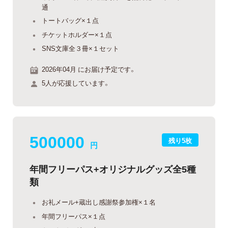
通
トートバッグ×１点
チケットホルダー×１点
SNS文庫全３冊×１セット
2026年04月 にお届け予定です。
5人が応援しています。
500000
残り5枚
円
年間フリーパス+オリジナルグッズ全5種
類
お礼メール+蔵出し感謝祭参加権×１名
年間フリーパス×１点