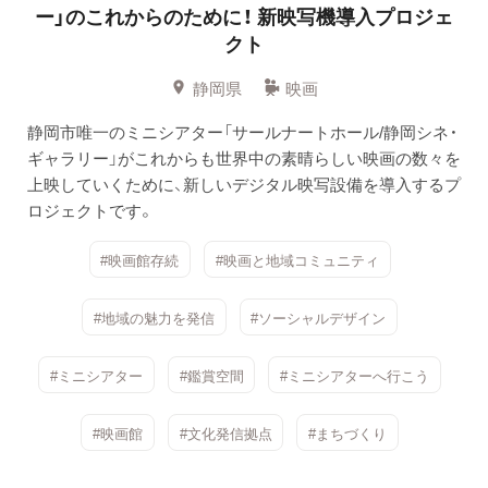
ー」のこれからのために！
新映写機導入プロジェ
クト
静岡県
映画
静岡市唯一のミニシアター「サールナートホール/静岡シネ・
ギャラリー」がこれからも世界中の素晴らしい映画の数々を
上映していくために、新しいデジタル映写設備を導入するプ
ロジェクトです。
#映画館存続
#映画と地域コミュニティ
#地域の魅力を発信
#ソーシャルデザイン
#ミニシアター
#鑑賞空間
#ミニシアターへ行こう
#映画館
#文化発信拠点
#まちづくり