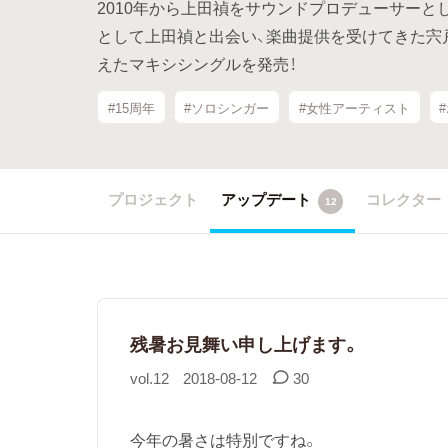
2010年から上田禎をサウンドプロデューサーと
として上田禎と出会い、楽曲提供を受けてきた宍
えたマキシシングルを発売！
#15周年
#ソロシンガー
#女性アーティスト
プロジェクト
アップデート
コレクター
12
残暑お見舞い申し上げます。
vol.12
2018-08-12
30
今年の暑さは特別ですね。