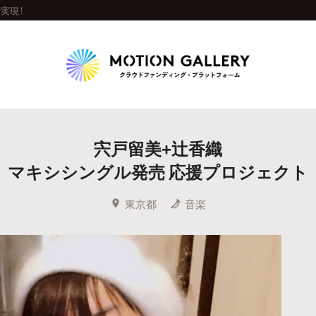
実現！
Highlight
宍戸留美+辻香織
人気のプロジェクト
新着プロジェクト
終了間近のプロジェ
マキシシングル発売 応援プロジェクト
Feature
東京都
音楽
タグから探す
キュレーターから探す
特集から探す
Legendary
最新達成プロジェクト
調達額が大きいプロジェクト