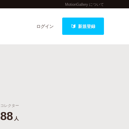
MotionGallery について
ログイン
新規登録
クト
最新進捗報告から探す
コレクター
88
人