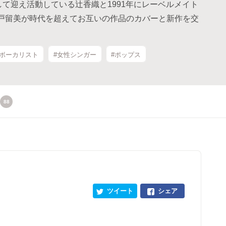
して迎え活動している辻香織と1991年にレーベルメイト
戸留美が時代を超えてお互いの作品のカバーと新作を交
#ボーカリスト
#女性シンガー
#ポップス
88
ツイート
シェア