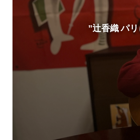
”辻香織 パ