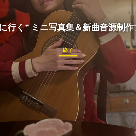
リに行く” ミニ写真集＆新曲音源制
終了