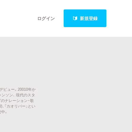
ログイン
新規登録
クト
ャーデビュー。20010年か
最新進捗報告から探す
ンソン、 現代のスタ
グのナレーション・歌
、「カオリバー」とい
売中。