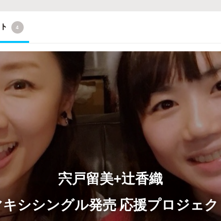
クト
4
宍戸留美+辻香織
マキシシングル発売 応援プロジェク