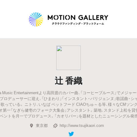
Highlight
人気のプロジェクト
新着プロジェクト
終了間近のプロジェ
辻 香織
Feature
mbia Music Entertainmentより高田渡のカバー曲、「コーヒーブルース」でメジ
タグから探す
キュレーターから探す
特集から探す
プロデューサーに迎え、「ひまわり」「インスタント・パリジェンヌ」歌謡曲・シャ
歌っている。 ニトリ、いなば ペットフード CIAOちゅ～る等、様々なCMソン
ジオ第一「なぎら健壱のフォーク大集会」アシスタント。築地、スタンド上松を貸切
Legendary
ベントを月一でプロデュース。「カオリバー」を題材としたニューシングル発
東京都
http://www.tsujikaori.com
最新達成プロジェクト
調達額が大きいプロジェクト