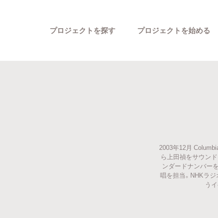
プロジェクトを探す
プロジェクトを始める
2003年12月 Colu
カテゴリーから探す
ら上田禎をサウンド
ンダードナンバーを
唱を担当。NHKラ
うイ