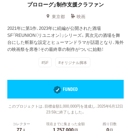
プロローグ」制作支援クラファン
東京都
映画
2021年に第1作、2023年に続編が公開された酒場
SF「REUNION（リユニオン）」シリーズ。異次元の酒場を舞
台にした斬新な設定とヒューマンドラマが話題となり、海外
の映画祭を席巻！その最終章の制作がついに始動！
#SF
#オリジナル脚本
FUNDED
このプロジェクトは、目標金額1,000,000円を達成し、2025年6月12日
23:59に終了しました。
コレクター
現在までに集まった金額
残り日数
77
1,757,000
0
人
円
日