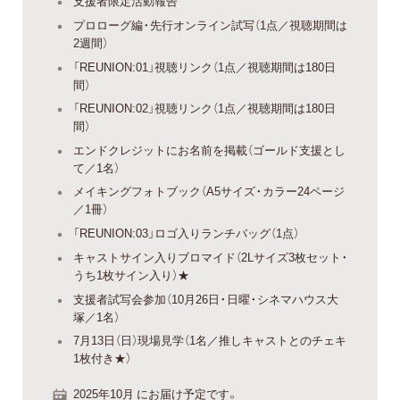
支援者限定活動報告
プロローグ編・先行オンライン試写（1点／視聴期間は
2週間）
「REUNION:01」視聴リンク（1点／視聴期間は180日
間）
「REUNION:02」視聴リンク（1点／視聴期間は180日
間）
エンドクレジットにお名前を掲載（ゴールド支援とし
て／1名）
メイキングフォトブック（A5サイズ・カラー24ページ
／1冊）
「REUNION:03」ロゴ入りランチバッグ（1点）
キャストサイン入りブロマイド（2Lサイズ3枚セット・
うち1枚サイン入り）★
支援者試写会参加（10月26日・日曜・シネマハウス大
塚／1名）
7月13日（日）現場見学（1名／推しキャストとのチェキ
1枚付き★）
2025年10月 にお届け予定です。