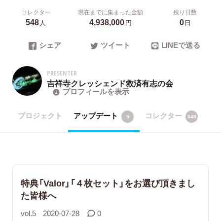
コレクター
現在までに集まった金額
残り日数
548
4,938,000
0
人
円
日
シェア
ツイート
LINEで送る
PRESENTER
吉祥寺クレッシェンド救済有志の会
プロフィールを表示
プロジェクト
アップデート
コレクター
5
548
特典「Valor」「４枚セット」をお選び頂きまし
た皆様へ
vol.5
2020-07-28
0