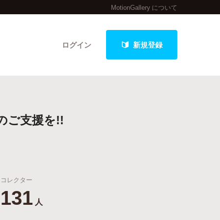
MotionGallery について
ログイン
新規登録
クト
ご支援を!!
最新進捗報告から探す
コレクター
131
人