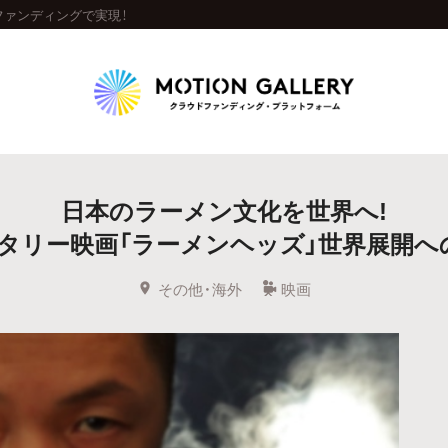
ファンディングで実現！
Highlight
日本のラーメン文化を世界へ!
人気のプロジェクト
新着プロジェクト
終了間近のプロジェ
タリー映画「ラーメンヘッズ」世界展開への
Feature
その他・海外
映画
タグから探す
キュレーターから探す
特集から探す
Legendary
最新達成プロジェクト
調達額が大きいプロジェクト