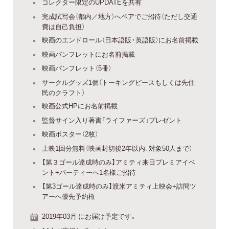
コレクター限定のUPDATEを共有
完成試写会（都内／地方）へペアでご招待（ただし交通
費は自己負担）
映画のエンドロール（日本語版・英語版）にお名前掲載
映画パンフレットにお名前掲載
映画パンフレット（5冊）
サークルグッズ1個（トーキングピースもしくは先住
民のクラフト）
映画公式HPにお名前掲載
監督サイン入り著書「ライファーズ」プレゼント
映画ポスター（2枚）
上映1回分無料（映画封切後2年以内、対象50人まで）
【第３ゴール達成時のみ】アミティ来日プレミアイベ
ント+パーティーへ1名様ご招待
【第3ゴール達成時のみ】渡米アミティ上映会+訪問ツ
アーへ優先予約権
2019年03月 にお届け予定です。