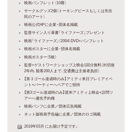
映画パンフレット（10冊）
サークルグッズ2個（トーキングピースもしくは先住
民のアート）
映画公式HPに企業・団体名掲載
監督サイン入り著書「ライファーズ」プレゼント
映画「ライファーズ」（2004）DVD+パンフレット
映画ポスターに企業・団体名掲載
映画ポスター（5枚）
監督+ゲストワークショップ上映会1回分無料（封切後
2年内、観客200人まで、交通費は主催者負担）
【第３ゴール達成時のみ】アミティ来日プレミアイベ
ント+パーティーへペアでご招待
【第3ゴール達成時のみ】渡米アミティ上映会+訪問ツ
アーへ優先予約権
映画パンフに企業／団体広告掲載
ネット版映画予告編に企業／団体のロゴ掲載
2019年03月 にお届け予定です。