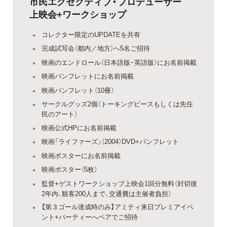
市民エグゼクティブ・プロデューサー
上映会+ワークショップ
コレクター限定のUPDATEを共有
完成試写会（都内／地方）へ5名ご招待
映画のエンドロール（日本語版・英語版）にお名前掲載
映画パンフレットにお名前掲載
映画パンフレット（10冊）
サークルグッズ2個（トーキングピースもしくは先住
民のアート）
映画公式HPにお名前掲載
映画「ライファーズ」（2004）DVD+パンフレット
映画ポスターにお名前掲載
映画ポスター（5枚）
監督+ゲストワークショップ上映会1回分無料（封切後
2年内、観客200人まで、交通費は主催者負担）
【第３ゴール達成時のみ】アミティ来日プレミアイベ
ント+パーティーへペアでご招待