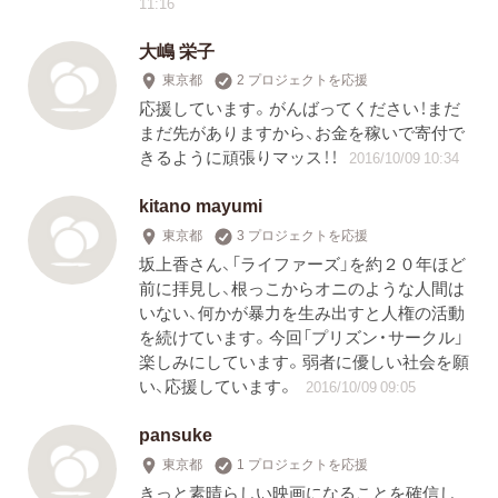
11:16
大嶋 栄子
東京都
2 プロジェクトを応援
応援しています。がんばってください！まだ
まだ先がありますから、お金を稼いで寄付で
きるように頑張りマッス！！
2016/10/09 10:34
kitano mayumi
東京都
3 プロジェクトを応援
坂上香さん、「ライファーズ」を約２０年ほど
前に拝見し、根っこからオニのような人間は
いない、何かが暴力を生み出すと人権の活動
を続けています。今回「プリズン・サークル」
楽しみにしています。弱者に優しい社会を願
い、応援しています。
2016/10/09 09:05
pansuke
東京都
1 プロジェクトを応援
きっと素晴らしい映画になることを確信し