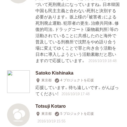
づいて死刑廃止になっていますね。日本韓国
中国も民主主義と合わない死刑と決別する
必要があります。 坂上様の「被害者」による
死刑廃止運動、犯罪者の更生、治療共同体、修
復的司法、ドラッグコート（薬物裁判所）等の
活動されていることに共感したのと海外で
普及している刑務所で沈黙をやめ語り合う
場に変えてゆくことで罪と向き合う活動を
日本に導入しようという活動素敵だと思い
ますので応援しています。
2016/10/19 18:48
Satoko Kishinaka
東京都
4 プロジェクトを応援
応援しています。待ち遠しいです。がんばっ
てください！
2016/10/19 17:48
Totsuji Kotaro
東京都
5 プロジェクトを応援
2016/10/19 15:55