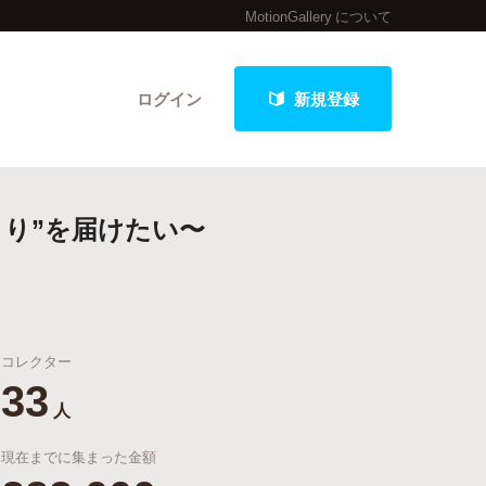
MotionGallery について
ログイン
新規登録
とり”を届けたい〜
クト
コレクター
最新進捗報告から探す
33
人
現在までに集まった金額