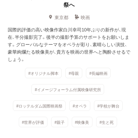
祭へ
東京都
映画
国際的評価の高い映像作家白川幸司10年ぶりの新作が、現
在、半分撮影完了。後半の撮影予算のサポートをお願いしま
す。グローバルなテーマをオペラが彩り、素晴らしい演技、
豪華絢爛たる映像美が、貴方を映画の世界へと陶酔させるで
しょう。
#オリジナル脚本
#母親
#長編映画
#イメージフォーラム付属映像研究所
#ロッテルダム国際映画祭
#オペラ
#学校が舞台
#世界が評価
#親子
#映像美
#生と死