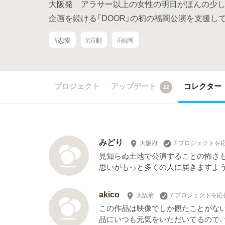
大阪発 アラサー以上の女性の明日がほんの少し
企画を続ける「DOOR」の初の福岡公演を支援して
#恋愛
#演劇
#福岡
プロジェクト
アップデート
コレクター
22
みどり
大阪府
2 プロジェクトを
見知らぬ土地で公演することの怖さも
思いがもっと多くの人に届きますよ
akico
大阪府
7 プロジェクトを応
この作品は映像でしか観たことがない
品にいつも元気をいただいてるので、