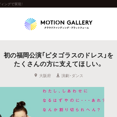
ディングで実現！
Highlight
初の福岡公演「ピタゴラスのドレス」を
人気のプロジェクト
新着プロジェクト
終了間近のプロジェ
たくさんの方に支えてほしい。
Feature
大阪府
演劇・ダンス
タグから探す
キュレーターから探す
特集から探す
Legendary
最新達成プロジェクト
調達額が大きいプロジェクト