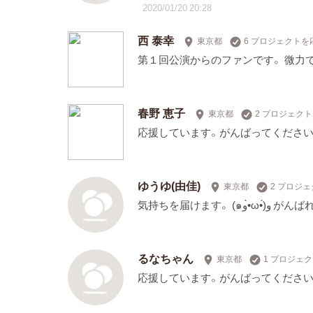
2020/01/20 20:28
西 泰幸
東京都
6 プロジェクトを
第１回公演からのファンです。 微力
春野 恵子
東京都
2 プロジェク
応援しています。がんばってください
ゆうゆ(由佳)
東京都
2 プロジ
気持ちを届けます。 (๑و•̀ω•́
るなちゃん
東京都
1 プロジェ
応援しています。がんばってください