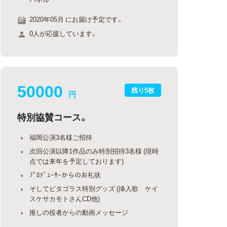
2020年05月 にお届け予定です。
0人が応援しています。
50000
残り5枚
円
特別協賛コース。
福岡公演3名様ご招待
次回公演以降1作品のみ特別招待3名様 (現時
点では来年を予定しております)
ﾌﾟﾛﾃﾞｭｰｻｰからのお礼状
そしてピタゴラス特別グッズ (挿入歌 ケイ
スケサカモトさんCD他)
推しの役者からの動画メッセージ