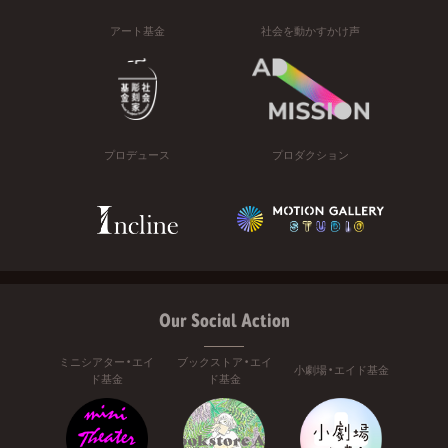
アート基金
社会を動かすかけ声
プロデュース
プロダクション
Our Social Action
ミニシアター・エイ
ブックストア・エイ
小劇場・エイド基金
ド基金
ド基金