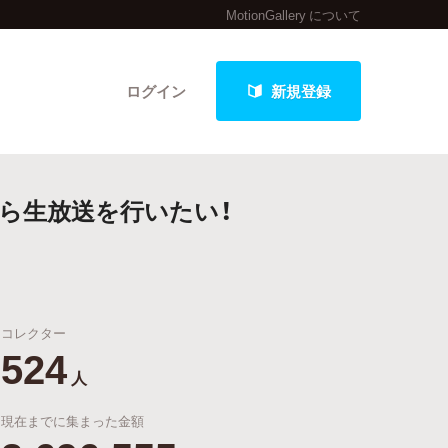
MotionGallery について
ログイン
新規登録
から生放送を行いたい！
クト
コレクター
最新進捗報告から探す
524
人
現在までに集まった金額