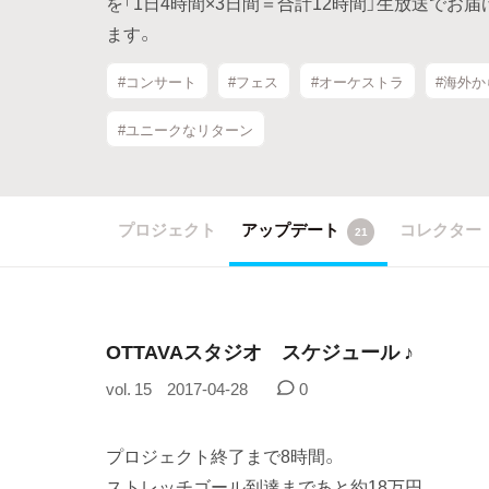
を「1日4時間×3日間＝合計12時間」生放送でお
ます。
#コンサート
#フェス
#オーケストラ
#海外か
#ユニークなリターン
プロジェクト
アップデート
コレクター
21
OTTAVAスタジオ スケジュール ♪
vol. 15
2017-04-28
0
プロジェクト終了まで8時間。
ストレッチゴール到達まであと約18万円。