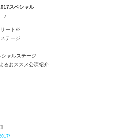
2017スペシャル
 ♪
ニコンサート※
ャルステージ
Oスペシャルステージ
ク隊によるおススメ公演紹介
録音
細
j2017/