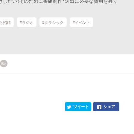
届けしたい！そのために番組制作・送出に必要な費用を募り
ら招聘
#ラジオ
#クラシック
#イベント
524
ツイート
シェア