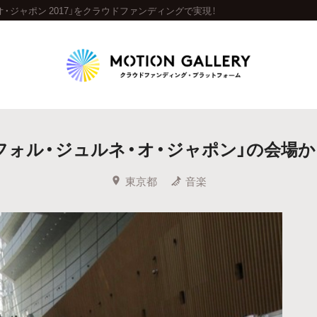
オ・ジャポン 2017」をクラウドファンディングで実現！
Highlight
ラ・フォル・ジュルネ・オ・ジャポン」の会場
人気のプロジェクト
新着プロジェクト
終了間近のプロジェ
東京都
音楽
Feature
タグから探す
キュレーターから探す
特集から探す
Legendary
最新達成プロジェクト
調達額が大きいプロジェクト