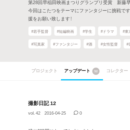
第28回早稲田映画まつりグランプリ受賞 新藤
今回はこたつをテーマにファンタジーに挑戦です
援をお願い致します！
#若手監督
#短編映画
#学生
#ドラマ
#東
#写真家
#ファンタジー
#酒
#女性監督
#
プロジェクト
アップデート
コレクター
52
撮影日記 12
vol. 42
2016-04-25
0