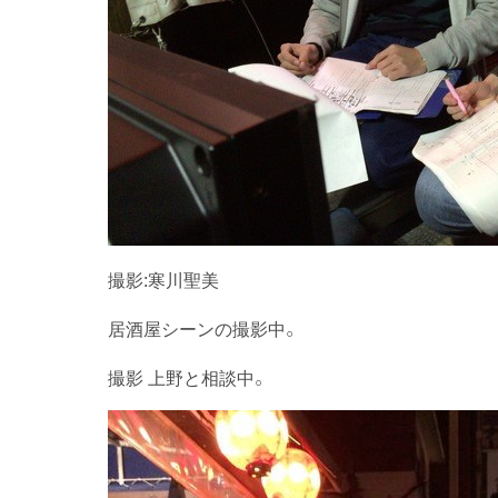
撮影:寒川聖美
居酒屋シーンの撮影中。
撮影 上野と相談中。