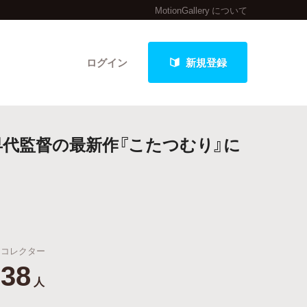
MotionGallery について
ログイン
新規登録
早代監督の最新作『こたつむり』に
クト
最新進捗報告から探す
コレクター
38
人