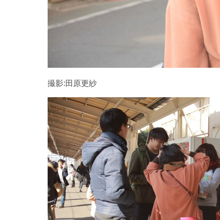
撮影:田原更紗