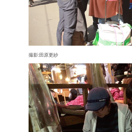
撮影:田原更紗