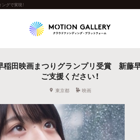
ィングで実現！
Highlight
回早稲田映画まつりグランプリ受賞 新藤
人気のプロジェクト
新着プロジェクト
終了間近のプロジェ
ご支援ください！
Feature
東京都
映画
タグから探す
キュレーターから探す
特集から探す
Legendary
最新達成プロジェクト
調達額が大きいプロジェクト