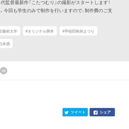
早代監督最新作『こたつむり』の撮影がスタートします！
。今回も学生のみで制作を行いますので、制作費のご支
京藝術大学
#オリジナル脚本
#早稲田映画まつり
日本酒
38
ツイート
シェア