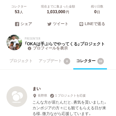
コレクター
現在までに集まった金額
残り日数
53
1,033,000
0
人
円
日
シェア
ツイート
LINEで送る
PRESENTER
「OKAは手ぶらでやってくる」プロジェクト
プロフィールを表示
プロジェクト
アップデート
コレクター
8
53
まい
長野県
1 プロジェクトを応援
こんな方が居たんだと、勇気を貰いました。
カンボジアの方々にも観てもらえる日が来
る様、微力ながら応援しています。