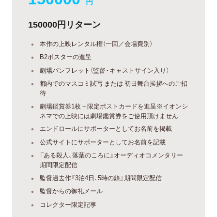
円
150000円リターン
本作の上映レンタル権（一回／会場費別）
B2ポスターの進呈
劇場パンフレット（監督・キャストサイン入り）
都内でのマスコミ試写 または 初日舞台挨拶へのご招
待
劇場鑑賞券1枚＋限定ポストカードを進呈※イオンシ
ネマでの上映には劇場鑑賞券をご使用頂けません
エンドロールにサポーターとしてお名前を掲載
公式サイトにサポーターとしてお名前を記載
『ある殺人、落葉のころに』オーディオコメンタリー
期間限定配信
監督過去作『3泊4日、5時の鐘』期間限定配信
監督からの御礼メール
コレクター限定記事