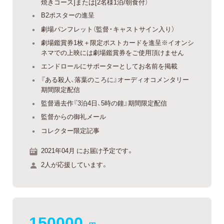
焼きコース]または[2名様1泊/朝食付）
B2ポスターの進呈
劇場パンフレット（監督・キャストサイン入り）
劇場鑑賞券1枚＋限定ポストカードを進呈※イオンシ
ネマでの上映には劇場鑑賞券をご使用頂けません
エンドロールにサポーターとしてお名前を掲載
『ある殺人、落葉のころに』オーディオコメンタリー
期間限定配信
監督過去作『3泊4日、5時の鐘』期間限定配信
監督からの御礼メール
コレクター限定記事
2021年04月 にお届け予定です。
2人が応援しています。
150000