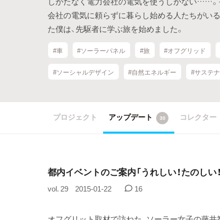
しかたなく電力会社の電気を使うしかない……。
会社の電気に頼らずに暮らし始める人たちがいる
た僕は、先駆者に学ぶ旅を始めました。
#車
#ソーラーパネル
#旅
#オフグリッド
#ソーシャルデザイン
#自然エネルギー
#サステ
プロジェクト
アップデート
コレクター
30
都内イベントのご案内「うれしい！たのしい
vol. 29
2015-01-22
16
オフグリット取材で訪ねた、ソーラー女子の藤井