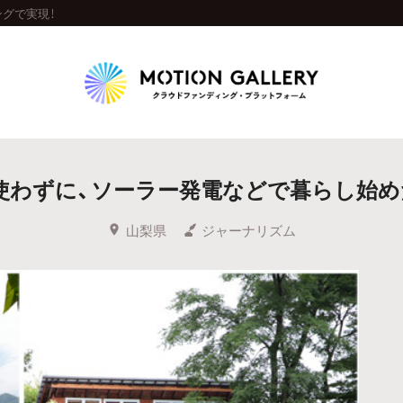
グで実現！
Highlight
使わずに、ソーラー発電などで暮らし始め
人気のプロジェクト
新着プロジェクト
終了間近のプロジェ
山梨県
ジャーナリズム
Feature
タグから探す
キュレーターから探す
特集から探す
Legendary
最新達成プロジェクト
調達額が大きいプロジェクト