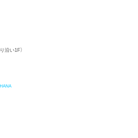
り沿い1F）
.OHANA