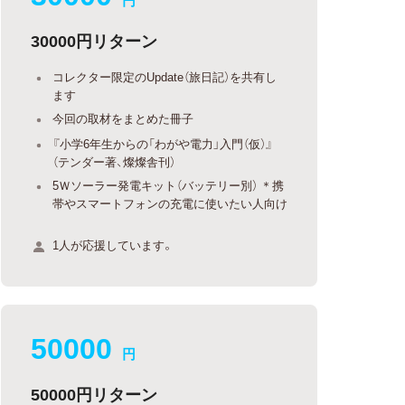
30000円リターン
コレクター限定のUpdate（旅日記）を共有し
ます
今回の取材をまとめた冊子
『小学6年生からの「わがや電力」入門（仮）』
（テンダー著、燦燦舎刊）
5Ｗソーラー発電キット（バッテリー別） ＊携
帯やスマートフォンの充電に使いたい人向け
1人が応援しています。
50000
円
50000円リターン