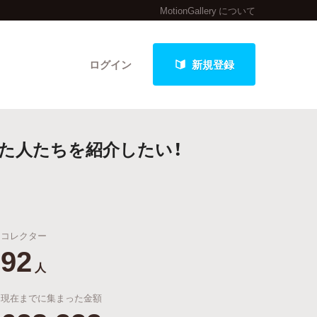
MotionGallery について
ログイン
新規登録
た人たちを紹介したい！
クト
コレクター
最新進捗報告から探す
92
人
現在までに集まった金額