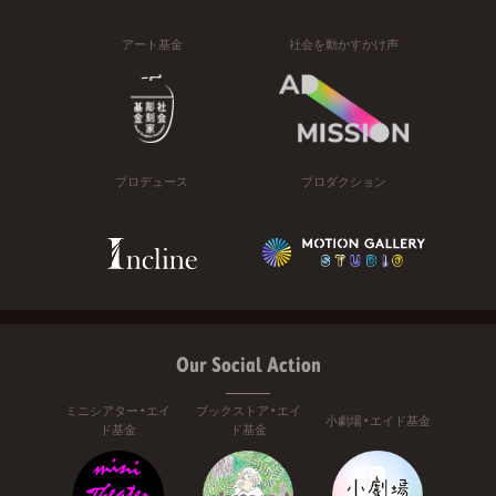
アート基金
社会を動かすかけ声
プロデュース
プロダクション
Our Social Action
ミニシアター・エイ
ブックストア・エイ
小劇場・エイド基金
ド基金
ド基金