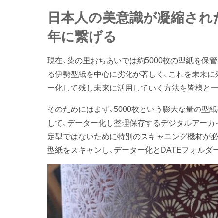
日本人の美意識が凝縮された
年に繋げる
現在、染の里おちあいでは約5000枚の型紙を保
る伊勢型紙を中心に劣化が著しく、これを未来に
ー化して残し未来に活用していく方法を皆様と一
そのためにはまず、5000枚という膨大な量の型
して、データー化し整理保存するデジタルアーカ
定型ではないために特別のスキャニング機材が必要
型紙をスキャンし、データー化とDATEフォルダ