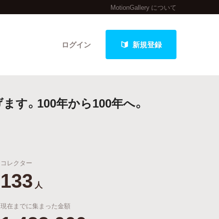
MotionGallery について
ログイン
新規登録
す。100年から100年へ。
クト
コレクター
最新進捗報告から探す
133
人
現在までに集まった金額