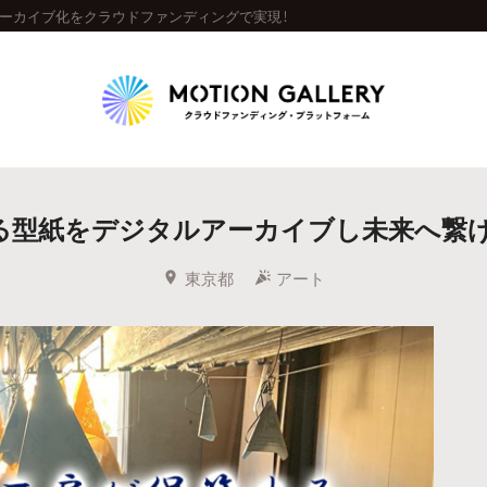
アーカイブ化をクラウドファンディングで実現！
Highlight
る型紙をデジタルアーカイブし未来へ繋げま
人気のプロジェクト
新着プロジェクト
終了間近のプロジェ
東京都
アート
Feature
タグから探す
キュレーターから探す
特集から探す
Legendary
最新達成プロジェクト
調達額が大きいプロジェクト