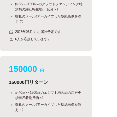
約38㎝×1300㎝のクラウドファンディング特
別柄の綿紅梅生地/一反分 ×1
御礼のメール（アーカイブした型紙画像を添
えて）
2023年06月 にお届け予定です。
6人が応援しています。
150000
円
150000円リターン
約40㎝××1300㎝のエジプト柄の絹の江戸更
紗着尺着物反物 ×1
御礼のメール（アーカイブした型紙画像を添
えて）