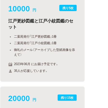
10000
残り5枚
円
江戸更紗図鑑と江戸小紋図鑑のセ
ット
二葉苑発行「江戸更紗図鑑」1冊
二葉苑発行「江戸小紋図鑑」1冊
御礼のメール（アーカイブした型紙画像を添
えて）
2023年06月 にお届け予定です。
35人が応援しています。
20000
残り15枚
円