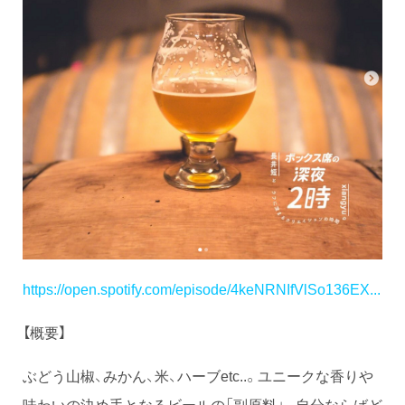
https://open.spotify.com/episode/4keNRNIfVlSo136EX...
【概要】
ぶどう山椒、みかん、米、ハーブetc..。ユニークな香りや
味わいの決め手となるビールの「副原料」。自分ならばど