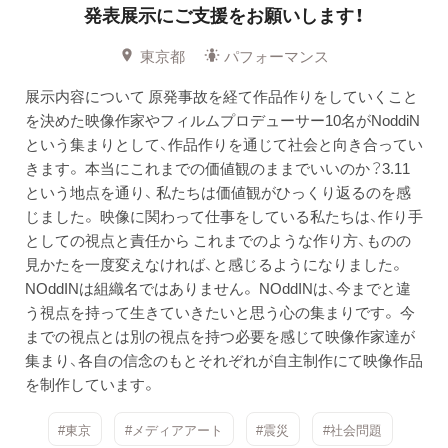
発表展示にご支援をお願いします！
東京都
パフォーマンス
展示内容について 原発事故を経て作品作りをしていくこと
を決めた映像作家やフィルムプロデューサー10名がNoddiN
という集まりとして、作品作りを通じて社会と向き合ってい
きます。 本当にこれまでの価値観のままでいいのか？3.11
という地点を通り、 私たちは価値観がひっくり返るのを感
じました。 映像に関わって仕事をしている私たちは、作り手
としての視点と責任から これまでのような作り方、ものの
見かたを一度変えなければ、と感じるようになりました。
NOddINは組織名ではありません。 NOddINは、今までと違
う視点を持って生きていきたいと思う心の集まりです。 今
までの視点とは別の視点を持つ必要を感じて映像作家達が
集まり、各自の信念のもとそれぞれが自主制作にて映像作品
を制作しています。
#東京
#メディアアート
#震災
#社会問題