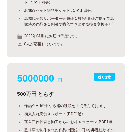
ト（１名１回分）
お抹茶セット無料チケット（１名１回分）
烏城焼記念サポーター会員証１枚（会員証ご提示で烏
城焼の作品を１割引で購入できます※換金交換不可）
2023年04月 にお届け予定です。
0人が応援しています。
5000000
残り1枚
円
500万円 ともす
作品A〜Hの中から器の種類を１点選んでお届け
初火入れ窯焚きレポート（PDF1通）
運営団体代表と陶工からのお礼メッセージ（PDF1通）
登り窯で制作された作品の図録１冊（今井理桂サイン