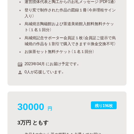
運営団体代表と陶工からのお礼メッセージ（PDF1通）
登り窯で制作された作品の図録１冊（今井理桂サイン
入り）
烏城焼古陶磁館および茶道美術館入館料無料チケッ
ト（１名１回分）
烏城焼記念サポーター会員証１枚（会員証ご提示で烏
城焼の作品を１割引で購入できます※換金交換不可）
お抹茶セット無料チケット（１名１回分）
2023年04月 にお届け予定です。
0人が応援しています。
30000
残り196枚
円
3万円 ともす