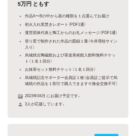
5万円 ともす
作品A〜Bの中から器の種類を１点選んでお届け
初火入れ窯焚きレポート（PDF1通）
運営団体代表と陶工からのお礼メッセージ（PDF1通）
登り窯で制作された作品の図録１冊（今井理桂サイン
入り）
烏城焼古陶磁館および茶道美術館入館料無料チケッ
ト（１名１回分）
お抹茶セット無料チケット（１名１回分）
烏城焼記念サポーター会員証１枚（会員証ご提示で烏
城焼の作品を１割引で購入できます※換金交換不可）
2023年04月 にお届け予定です。
3人が応援しています。