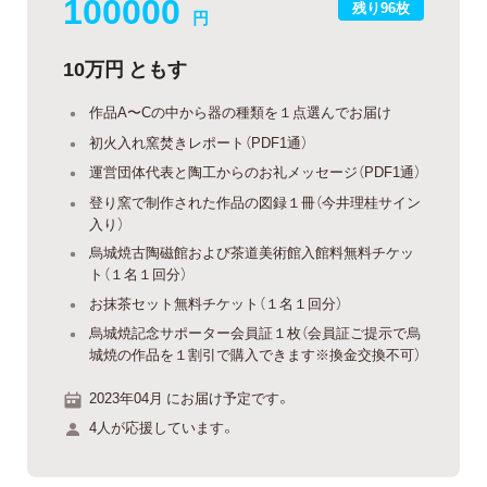
100000
残り96枚
円
10万円 ともす
作品A〜Cの中から器の種類を１点選んでお届け
初火入れ窯焚きレポート（PDF1通）
運営団体代表と陶工からのお礼メッセージ（PDF1通）
登り窯で制作された作品の図録１冊（今井理桂サイン
入り）
烏城焼古陶磁館および茶道美術館入館料無料チケッ
ト（１名１回分）
お抹茶セット無料チケット（１名１回分）
烏城焼記念サポーター会員証１枚（会員証ご提示で烏
城焼の作品を１割引で購入できます※換金交換不可）
2023年04月 にお届け予定です。
4人が応援しています。