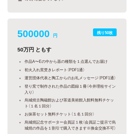
500000
残り50枚
円
50万円 ともす
作品A〜Eの中から器の種類を１点選んでお届け
初火入れ窯焚きレポート（PDF1通）
運営団体代表と陶工からのお礼メッセージ（PDF1通）
登り窯で制作された作品の図録１冊（今井理桂サイン
入り）
烏城焼古陶磁館および茶道美術館入館料無料チケッ
ト（１名１回分）
お抹茶セット無料チケット（１名１回分）
烏城焼記念サポーター会員証１枚（会員証ご提示で烏
城焼の作品を１割引で購入できます※換金交換不可）