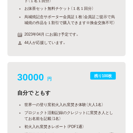
ト（１名１回分）
お抹茶セット無料チケット（１名１回分）
烏城焼記念サポーター会員証１枚（会員証ご提示で烏
城焼の作品を１割引で購入できます※換金交換不可）
2023年04月 にお届け予定です。
44人が応援しています。
30000
残り100枚
円
自分で ともす
世界一の登り窯初火入れ窯焚き体験（大人1名）
プロジェクト活動記録のクレジットに窯焚き人とし
てお名前を記載（1名）
初火入れ窯焚きレポート（PDF1通）