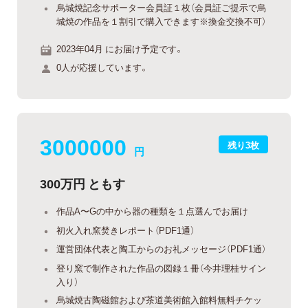
烏城焼記念サポーター会員証１枚（会員証ご提示で烏
城焼の作品を１割引で購入できます※換金交換不可）
2023年04月 にお届け予定です。
0人が応援しています。
3000000
残り3枚
円
300万円 ともす
作品A〜Gの中から器の種類を１点選んでお届け
初火入れ窯焚きレポート（PDF1通）
運営団体代表と陶工からのお礼メッセージ（PDF1通）
登り窯で制作された作品の図録１冊（今井理桂サイン
入り）
烏城焼古陶磁館および茶道美術館入館料無料チケッ