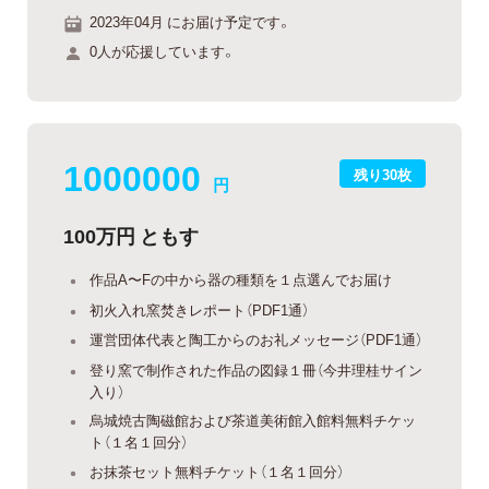
2023年04月 にお届け予定です。
0人が応援しています。
1000000
残り30枚
円
100万円 ともす
作品A〜Fの中から器の種類を１点選んでお届け
初火入れ窯焚きレポート（PDF1通）
運営団体代表と陶工からのお礼メッセージ（PDF1通）
登り窯で制作された作品の図録１冊（今井理桂サイン
入り）
烏城焼古陶磁館および茶道美術館入館料無料チケッ
ト（１名１回分）
お抹茶セット無料チケット（１名１回分）