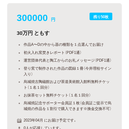
300000
残り50枚
円
30万円 ともす
作品A〜Dの中から器の種類を１点選んでお届け
初火入れ窯焚きレポート（PDF1通）
運営団体代表と陶工からのお礼メッセージ（PDF1通）
登り窯で制作された作品の図録１冊（今井理桂サイン
入り）
烏城焼古陶磁館および茶道美術館入館料無料チケッ
ト（１名１回分）
お抹茶セット無料チケット（１名１回分）
烏城焼記念サポーター会員証１枚（会員証ご提示で烏
城焼の作品を１割引で購入できます※換金交換不可）
2023年04月 にお届け予定です。
0人が応援しています。