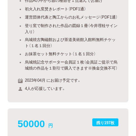
作品Aの中から器の種類を１点選んでお届け
初火入れ窯焚きレポート（PDF1通）
運営団体代表と陶工からのお礼メッセージ（PDF1通）
登り窯で制作された作品の図録１冊（今井理桂サイン
入り）
烏城焼古陶磁館および茶道美術館入館料無料チケッ
ト（１名１回分）
お抹茶セット無料チケット（１名１回分）
烏城焼記念サポーター会員証１枚（会員証ご提示で烏
城焼の作品を１割引で購入できます※換金交換不可）
2023年04月 にお届け予定です。
4人が応援しています。
50000
残り197枚
円