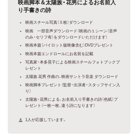
映画脚本＆太陽族・花男によるお名前入
り手書きの詩
映画スチール写真（５枚）ダウンロード
映画 一部音声ダウンロード（映画の１シーン（音声
のみ・セリフ有）をダウンロードいただけます）
映画本篇（パイロット版映像含む）DVDプレゼント
映画本篇エンドロールにお名前を記載
写真家・本多晃子による映画スチールフォトブックプ
レゼント
太陽族 花男 作曲の、映画サントラ音楽 ダウンロード
映画脚本プレゼント（監督・出演者・スタッフサイン入
り）
太陽族・花男による、お名前入り手書きの詩（色紙）プ
レゼント（一枚一枚、違う詩になります）
1人が応援しています。