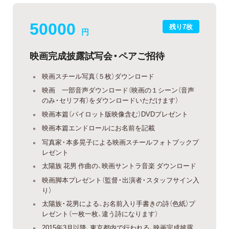
50000
残り7枚
円
映画完成披露試写会・ペアご招待
映画スチール写真（５枚）ダウンロード
映画 一部音声ダウンロード（映画の１シーン（音声
のみ・セリフ有）をダウンロードいただけます）
映画本篇（パイロット版映像含む）DVDプレゼント
映画本篇エンドロールにお名前を記載
写真家・本多晃子による映画スチールフォトブックプ
レゼント
太陽族 花男 作曲の、映画サントラ音楽 ダウンロード
映画脚本プレゼント（監督・出演者・スタッフサイン入
り）
太陽族・花男による、お名前入り手書きの詩（色紙）プ
レゼント（一枚一枚、違う詩になります）
2015年3月以降、東京都内で行われる、映画完成披露