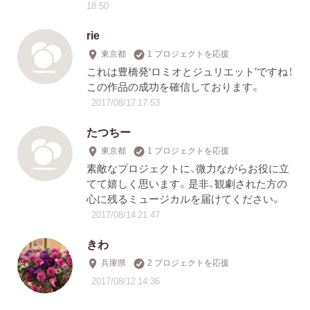
18:50
rie
東京都
1 プロジェクトを応援
これは豊橋発‘ロミオとジュリエット’ですね！
この作品の成功を確信しております。
2017/08/17 17:53
たつちー
東京都
1 プロジェクトを応援
素敵なプロジェクトに、微力ながらお役に立
てて嬉しく思います。是非、観劇された方の
心に残るミュージカルを届けてください。
2017/08/14 21:47
きわ
兵庫県
2 プロジェクトを応援
2017/08/12 14:36