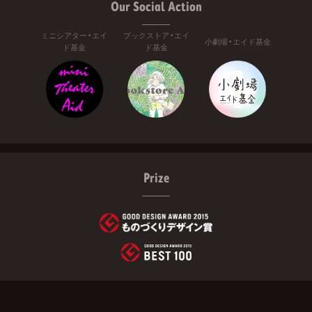
Our Social Action
ミニシアター・エイ
ブックストア・エイ
小劇場・エイド基金
ド基金
ド基金
Prize