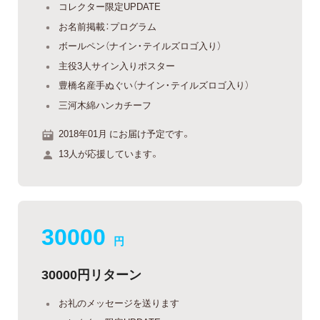
コレクター限定UPDATE
お名前掲載：プログラム
ボールペン（ナイン・テイルズロゴ入り）
主役3人サイン入りポスター
豊橋名産手ぬぐい（ナイン・テイルズロゴ入り）
三河木綿ハンカチーフ
2018年01月 にお届け予定です。
13人が応援しています。
30000
円
30000円リターン
お礼のメッセージを送ります