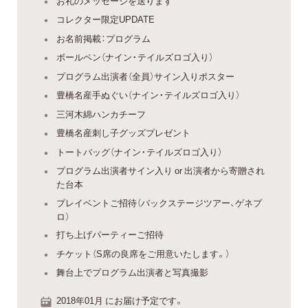
お礼のメッセージを送ります
コレクター限定UPDATE
お名前掲載：プログラム
ボールペン（ナイン・テイルズロゴ入り）
プログラム出演者（全員）サイン入りポスター
豊橋名産手ぬぐい（ナイン・テイルズロゴ入り）
三河木綿ハンカチーフ
豊橋名産刺し子グッズプレゼント
トートバッグ（ナイン・テイルズロゴ入り）
プログラム出演者サイン入り or 出演者から寄贈され
た台本
プレイベントご招待（バックステージツアー、ゲネプ
ロ）
打ち上げパーティーご招待
チケット（S席の良席をご用意いたします。）
舞台上でプログラム出演者と写真撮影
2018年01月 にお届け予定です。