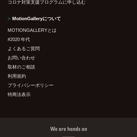
コロナ対策支援プログラムに申し込む
MotionGalleryについて
MOTIONGALLERYとは
#2020 年代
よくあるご質問
お問い合わせ
取材のご相談
利用規約
プライバシーポリシー
特商法表示
We are hands on