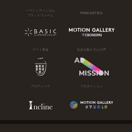
ベーシックインカム
PODCAST番組
プラットフォーム
アート基金
社会を動かすかけ声
プロデュース
プロダクション