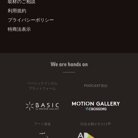
取材のご相談
利用規約
プライバシーポリシー
特商法表示
We are hands on
ベーシックインカム
PODCAST番組
プラットフォーム
アート基金
社会を動かすかけ声