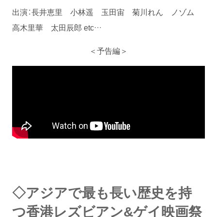
出演：長井恵里 小林遥 玉田宙 菊川れん ノゾム
高木里華 太田辰郎 etc…
＜予告編＞
◇アジアで最も長い歴史を持
つ香港レズビアン&ゲイ映画祭