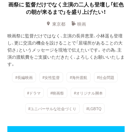
画祭に
監督だけでなく主演の二人も登壇し「虹色
の朝が来るまで」を盛り上げたい！
東京都
映画
映画祭に監督だけではなく、主演の長井恵里、小林遥も登壇
し、更に交流の機会を設けることで「居場所があることの大
切さ」というメッセージを現地で伝えたいです。その為、主
演の渡航費をご支援いただきたく、よろしくお願いいたしま
す。
#長編映画
#女性監督
#海外渡航
#社会問題
#ドラマ
#映画祭
#オリジナル脚本
#ユニバーサルな社会づくり
#LGBTQ