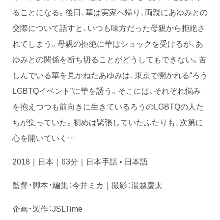
ることになる。後日、華は実家へ帰り、両親にあゆみとの
交際について話すと、いつも味方だった母親から拒絶さ
れてしまう。母親の拒絶に華はショックを受けるが、あ
ゆみとの関係を断ち切ることがどうしてもできない。苦
しんでいる華を見かねたあゆみは、東京で開かれる“ろう
LGBTQイベント”に華を誘う。そこには、それぞれ悩み
を抱えつつも前向きに生きているろうのLGBTQの人た
ちが集っていた。初めは緊張していたふたりも、次第に
心を開いていく…
2018｜日本｜63分｜日本手話 • 日本語
監督・脚本・編集：今井ミカ｜撮影：湯越慶太
企画・製作：JSLTime