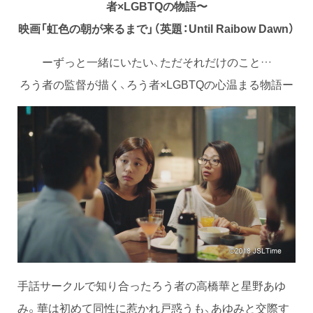
者×LGBTQの物語〜
映画「虹色の朝が来るまで」（英題：Until Raibow Dawn）
ーずっと一緒にいたい、ただそれだけのこと…
ろう者の監督が描く、ろう者×LGBTQの心温まる物語ー
手話サークルで知り合ったろう者の高橋華と星野あゆ
み。華は初めて同性に惹かれ戸惑うも、あゆみと交際す