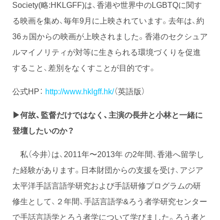
Society(略:HKLGFF)は、香港や世界中のLGBTQに関す
る映画を集め、毎年9月に上映されています。去年は、約
36ヵ国からの映画が上映されました。香港のセクシュア
ルマイノリティが対等に生きられる環境づくりを促進
すること、差別をなくすことが目的です。
公式HP：
http://www.hklgff.hk/
（英語版）
▶何故、監督だけではなく、主演の長井と小林と一緒に
登壇したいのか？
私（今井）は、2011年〜2013年 の2年間、香港へ留学し
た経験があります。日本財団からの支援を受け、アジア
太平洋手話言語学研究および手話研修プログラムの研
修生として、２年間、手話言語学&ろう者学研究センター
で手話言語学とろう者学について学びました。ろう者と