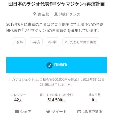
団日本のラジオ代表作『ツヤマジケン』再演計画
東京都
演劇・ダンス
2018年6月に東京のこまばアゴラ劇場にて上演予定の当劇
団代表作「ツヤマジケン」の再演資金を募集しています。
#服飾
#再演
#演劇
#こだわりの舞台美術
FUNDED
このプロジェクトは、目標金額300,000円を達成し、2018年6月12日
23:59に終了しました。
コレクター
現在までに集まった金額
残り日数
42
514,500
0
人
円
日
シェア
ツイート
LINEで送る