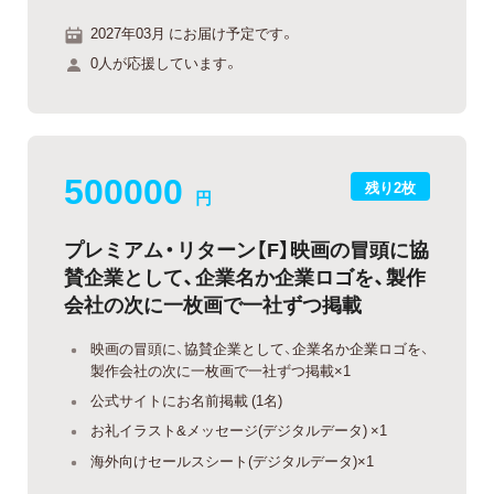
2027年03月 にお届け予定です。
0人が応援しています。
500000
残り2枚
円
プレミアム・リターン【F】映画の冒頭に協
賛企業として、企業名か企業ロゴを、製作
会社の次に一枚画で一社ずつ掲載
映画の冒頭に、協賛企業として、企業名か企業ロゴを、
製作会社の次に一枚画で一社ずつ掲載×1
公式サイトにお名前掲載 (1名)
お礼イラスト&メッセージ(デジタルデータ) ×1
海外向けセールスシート(デジタルデータ)×1