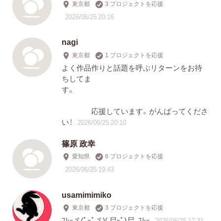
東京都
3 プロジェクトを応援
2026/06/25 20:16
nagi
東京都
1 プロジェクトを応援
よく作品作りと話題を呼ぶリターンをお待
ちしてま
す。
応援しています。がんばってくださ
い！
2026/06/25 20:10
篠原 政幸
愛知県
6 プロジェクトを応援
2026/06/25 19:43
usamimimiko
東京都
3 プロジェクトを応援
ﾌﾚｰヾ(ﾟｰﾟゞ)( 尸ｰﾟ)尸_ﾌﾚｰ
2026/06/25 17:31