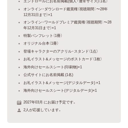
エンドロールにお名前掲載(個人・通常サイズ)（1名）
オンライン・ダウンロード鑑賞権（視聴期間：〜28年
12月31日まで）×1
オンライン・ワールドプレミア鑑賞権（視聴期間：〜28
年12月31日まで）×1
特製パンフレット（1冊）
オリジナル台本（1冊）
登場キャラクターのアクリル・スタンド（1点）
お礼イラスト&メッセージのポストカード（1枚）
海外向けセールスシート(印刷物)×1
公式サイトにお名前掲載 (1名)
お礼イラスト&メッセージ(デジタルデータ) ×1
海外向けセールスシート(デジタルデータ)×1
2027年03月 にお届け予定です。
2人が応援しています。