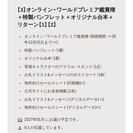
【3】オンライン・ワールドプレミア鑑賞権
＋特製パンフレット＋オリジナル台本＋
リターン【1】【2】
オンライン・ワールドプレミア鑑賞権（視聴期間：〜28
年12月31日まで）×1
特製パンフレット（1冊）
オリジナル台本（1冊）
登場キャラクターのアクリル・スタンド（1点）
お礼イラスト&メッセージのポストカード（1枚）
海外向けセールスシート(印刷物)×1
公式サイトにお名前掲載 (1名)
お礼イラスト&メッセージ(デジタルデータ) ×1
海外向けセールスシート(デジタルデータ)×1
2027年01月 にお届け予定です。
9人が応援しています。