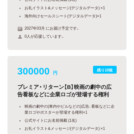
お礼イラスト&メッセージ(デジタルデータ) ×1
海外向けセールスシート(デジタルデータ)×1
2027年03月 にお届け予定です。
0人が応援しています。
300000
残り10枚
円
プレミア・リターン【B】映画の劇中の広
告看板などに企業ロゴが登場する権利
映画の劇中の(車内やビルなどの)広告、看板などに企
業ロゴやポスターが登場する権利×1
公式サイトにお名前掲載 (1名)
お礼イラスト&メッセージ(デジタルデータ) ×1