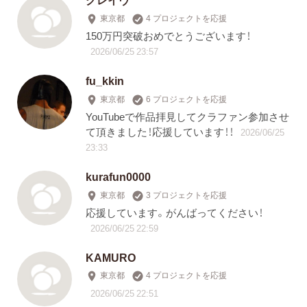
東京都
4 プロジェクトを応援
150万円突破おめでとうございます！
2026/06/25 23:57
fu_kkin
東京都
6 プロジェクトを応援
YouTubeで作品拝見してクラファン参加させ
て頂きました！応援しています！！
2026/06/25
23:33
kurafun0000
東京都
3 プロジェクトを応援
応援しています。がんばってください！
2026/06/25 22:59
KAMURO
東京都
4 プロジェクトを応援
2026/06/25 22:51