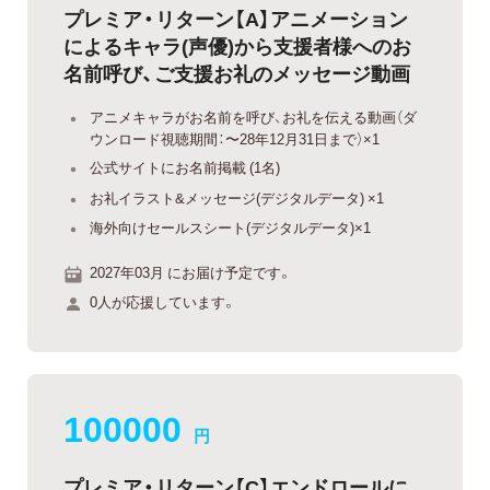
プレミア・リターン【A】アニメーション
によるキャラ(声優)から支援者様へのお
名前呼び、ご支援お礼のメッセージ動画
アニメキャラがお名前を呼び、お礼を伝える動画（ダ
ウンロード視聴期間：〜28年12月31日まで）×1
公式サイトにお名前掲載 (1名)
お礼イラスト&メッセージ(デジタルデータ) ×1
海外向けセールスシート(デジタルデータ)×1
2027年03月 にお届け予定です。
0人が応援しています。
100000
円
プレミア・リターン【C】エンドロールに