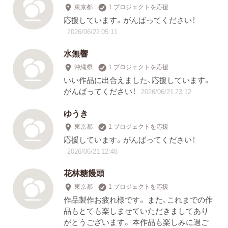
東京都
1 プロジェクトを応援
応援しています。がんばってください！
2026/06/22 05:11
水無響
沖縄県
1 プロジェクトを応援
いい作品に出合えました、応援しています。
がんばってください！
2026/06/21 23:12
ゆうき
東京都
1 プロジェクトを応援
応援しています。がんばってください！
2026/06/21 12:48
花林糖饅頭
東京都
1 プロジェクトを応援
作品製作お疲れ様です。 また、これまでの作
品もとても楽しませていただきましてあり
がとうございます。 本作品も楽しみに過ご