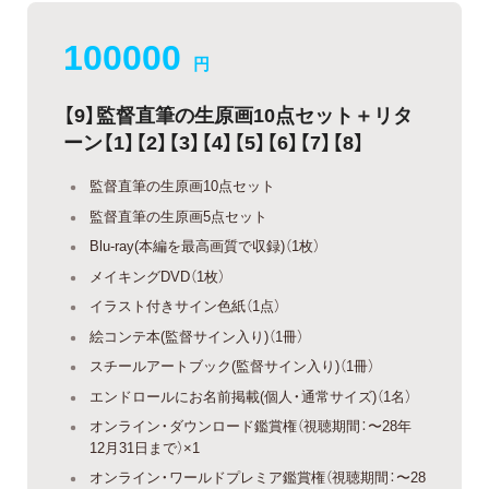
100000
円
【9】監督直筆の生原画10点セット＋リタ
ーン【1】【2】【3】【4】【5】【6】【7】【8】
監督直筆の生原画10点セット
監督直筆の生原画5点セット
Blu-ray(本編を最高画質で収録)（1枚）
メイキングDVD（1枚）
イラスト付きサイン色紙（1点）
絵コンテ本(監督サイン入り)（1冊）
スチールアートブック(監督サイン入り)（1冊）
エンドロールにお名前掲載(個人・通常サイズ)（1名）
オンライン・ダウンロード鑑賞権（視聴期間：〜28年
12月31日まで）×1
オンライン・ワールドプレミア鑑賞権（視聴期間：〜28