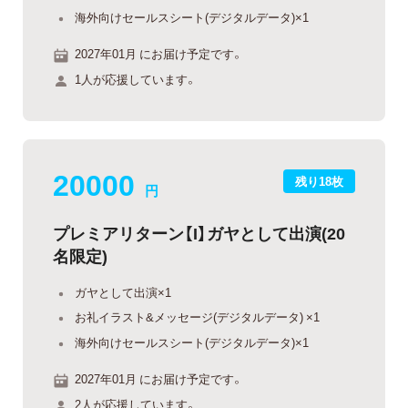
海外向けセールスシート(デジタルデータ)×1
2027年01月 にお届け予定です。
1人が応援しています。
20000
残り18枚
円
プレミアリターン【I】ガヤとして出演(20
名限定)
ガヤとして出演×1
お礼イラスト&メッセージ(デジタルデータ) ×1
海外向けセールスシート(デジタルデータ)×1
2027年01月 にお届け予定です。
2人が応援しています。