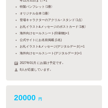
年12月31日まで）×1
特製パンフレット（1冊）
オリジナル台本（1冊）
登場キャラクターのアクリル・スタンド（1点）
お礼イラスト&メッセージのポストカード（1枚）
海外向けセールスシート(印刷物)×1
公式サイトにお名前掲載 (1名)
お礼イラスト&メッセージ(デジタルデータ) ×1
海外向けセールスシート(デジタルデータ)×1
2027年01月 にお届け予定です。
8人が応援しています。
20000
円