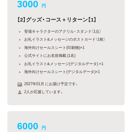
3000
円
【2】グッズ・コース＋リターン【1】
登場キャラクターのアクリル・スタンド（1点）
お礼イラスト&メッセージのポストカード（1枚）
海外向けセールスシート(印刷物)×1
公式サイトにお名前掲載 (1名)
お礼イラスト&メッセージ(デジタルデータ) ×1
海外向けセールスシート(デジタルデータ)×1
2027年01月 にお届け予定です。
2人が応援しています。
6000
円