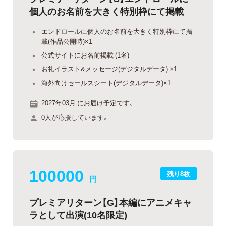
個人のお名前を大きく特別枠にて掲載
エンドロールに個人のお名前を大きく特別枠にて掲
載(作品公開時)×1
公式サイトにお名前掲載 (1名)
お礼イラスト&メッセージ(デジタルデータ) ×1
海外向けセールスシート(デジタルデータ)×1
2027年03月 にお届け予定です。
0人が応援しています。
100000
残り8枚
円
プレミアリターン【G】本編にアニメキャ
ラとして出演(10名限定)