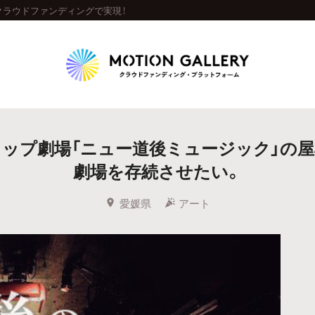
クラウドファンディングで実現！
Highlight
ップ劇場「ニュー道後ミュージック」の
人気のプロジェクト
新着プロジェクト
終了間近のプロジェ
劇場を存続させたい。
Feature
愛媛県
アート
タグから探す
キュレーターから探す
特集から探す
Legendary
最新達成プロジェクト
調達額が大きいプロジェクト