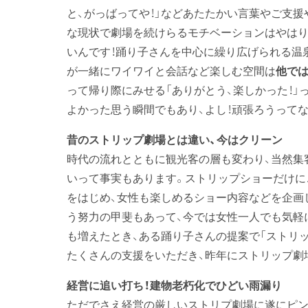
と、がっばってや！」などあたたかい言葉やご支
な現状で劇場を続けらるモチベーションはやはり
いんです！踊り子さんを中心に繰り広げられる温
が一緒にワイワイと会話など楽しむ空間は
他では
って帰り際にみせる「ありがとう、楽しかった！
よかった思う瞬間でもあり、よし！頑張ろうってな
昔のストリップ劇場とは違い、今はクリーン
時代の流れとともに観光客の層も変わり、当然集
いって事実もあります。ストリップショーだけに
をはじめ、女性も楽しめるショー内容などを企画
う努力の甲斐もあって、今では女性一人でも気軽
も増えたとき、ある踊り子さんの提案で「ストリ
たくさんの支援をいただき、昨年にストリップ劇
経営に追い打ち！建物老朽化でひどい雨漏り
ただでさえ経営の厳しいストリプ劇場に遂にピン