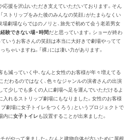
援や応援を沢山いただき支えていただいております。そん
「ストリップをみた後のみんなの笑顔」がたまらなくい
泉場劇場ならではのノリと、旅先で初めて会う老若男女
経験できない場・時間
だと思っています。ショーが終わ
」っていうお客さんの笑顔は本当に大好きで劇場やってて
っちゃいますね。「裸」には凄い力があります。
客も減っていく中、なんと女性のお客様が年々増えてる
こだわるのではなく、色々なジャンルの演者さんの出演
して少しでも多くの人に劇場へ足を運んでいただけるよ
に入れるストリップ劇場にもなりました。女性のお客様
ップ劇場に女子トイレをつくろう」というプロジェクトで
場内に
女子トイレ
も設置することが出来ました。
チがやって来ました。なんと建物自体が古いために屋根