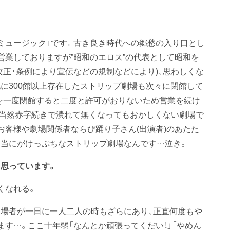
ミュージック」です。古き良き時代への郷愁の入り口とし
営業しておりますが”昭和のエロス”の代表として昭和を
改正・条例により宣伝などの規制などにより)、思わしくな
に300館以上存在したストリップ劇場も次々に閉館して
を一度閉館すると二度と許可がおりないため営業を続け
当然赤字続きで潰れて無くなってもおかしくない劇場で
お客様や劇場関係者ならび踊り子さん(出演者)のあたた
当にがけっぷちなストリップ劇場なんです…泣き。
思っています。
くなれる。
場者が一日に一人二人の時もざらにあり、正直何度もや
す…。ここ十年弱「なんとか頑張ってくだい！」「やめん