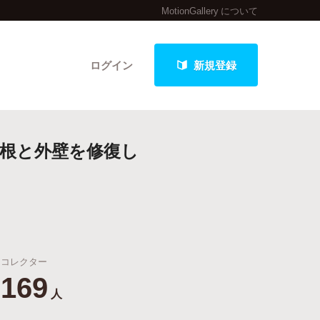
MotionGallery について
ログイン
新規登録
屋根と外壁を修復し
クト
最新進捗報告から探す
コレクター
169
人